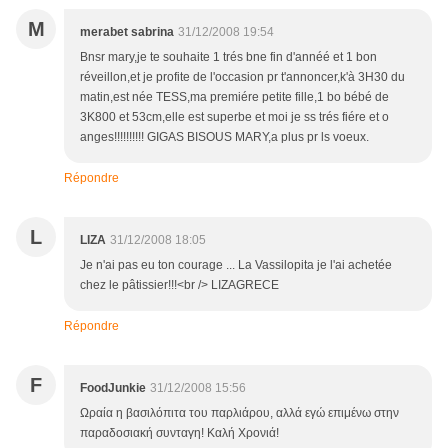
M
merabet sabrina
31/12/2008 19:54
Bnsr mary,je te souhaite 1 trés bne fin d'annéé et 1 bon
réveillon,et je profite de l'occasion pr t'annoncer,k'à 3H30 du
matin,est née TESS,ma premiére petite fille,1 bo bébé de
3K800 et 53cm,elle est superbe et moi je ss trés fiére et o
anges!!!!!!!!!! GIGAS BISOUS MARY,a plus pr ls voeux.
Répondre
L
LIZA
31/12/2008 18:05
Je n'ai pas eu ton courage ... La Vassilopita je l'ai achetée
chez le pâtissier!!!<br /> LIZAGRECE
Répondre
F
FoodJunkie
31/12/2008 15:56
Ωραία η βασιλόπιτα του παρλιάρου, αλλά εγώ επιμένω στην
παραδοσιακή συνταγη! Καλή Χρονιά!