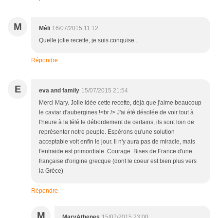
M
Méli
16/07/2015 11:12
Quelle jolie recette, je suis conquise...
Répondre
E
eva and family
15/07/2015 21:54
Merci Mary. Jolie idée cette recette, déjà que j'aime beaucoup
le caviar d'aubergines !<br /> J'ai été désolée de voir tout à
l'heure à la télé le débordement de certains, ils sont loin de
représenter notre peuple. Espérons qu'une solution
acceptable voit enfin le jour. Il n'y aura pas de miracle, mais
l'entraide est primordiale. Courage. Bises de France d'une
française d'origine grecque (dont le coeur est bien plus vers
la Grèce)
Répondre
M
MaryAthenes
15/07/2015 23:00