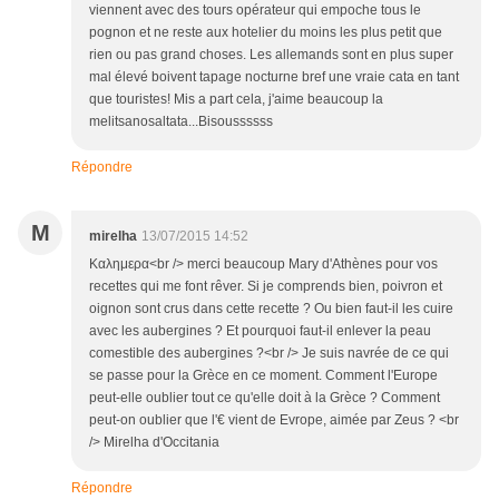
viennent avec des tours opérateur qui empoche tous le
pognon et ne reste aux hotelier du moins les plus petit que
rien ou pas grand choses. Les allemands sont en plus super
mal élevé boivent tapage nocturne bref une vraie cata en tant
que touristes! Mis a part cela, j'aime beaucoup la
melitsanosaltata...Bisoussssss
Répondre
M
mirelha
13/07/2015 14:52
Καλημερα<br /> merci beaucoup Mary d'Athènes pour vos
recettes qui me font rêver. Si je comprends bien, poivron et
oignon sont crus dans cette recette ? Ou bien faut-il les cuire
avec les aubergines ? Et pourquoi faut-il enlever la peau
comestible des aubergines ?<br /> Je suis navrée de ce qui
se passe pour la Grèce en ce moment. Comment l'Europe
peut-elle oublier tout ce qu'elle doit à la Grèce ? Comment
peut-on oublier que l'€ vient de Evrope, aimée par Zeus ? <br
/> Mirelha d'Occitania
Répondre