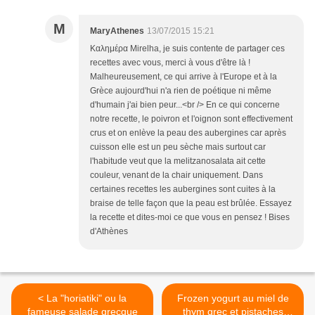
M
MaryAthenes
13/07/2015 15:21
Καλημέρα Mirelha, je suis contente de partager ces
recettes avec vous, merci à vous d'être là !
Malheureusement, ce qui arrive à l'Europe et à la
Grèce aujourd'hui n'a rien de poétique ni même
d'humain j'ai bien peur...<br /> En ce qui concerne
notre recette, le poivron et l'oignon sont effectivement
crus et on enlève la peau des aubergines car après
cuisson elle est un peu sèche mais surtout car
l'habitude veut que la melitzanosalata ait cette
couleur, venant de la chair uniquement. Dans
certaines recettes les aubergines sont cuites à la
braise de telle façon que la peau est brûlée. Essayez
la recette et dites-moi ce que vous en pensez ! Bises
d'Athènes
< La "horiatiki" ou la
Frozen yogurt au miel de
fameuse salade grecque
thym grec et pistaches