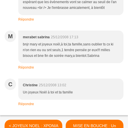
espérant que les évènements vont se calmer au seuil de l'an
nouveau.<br /> Je t'embrasse amicalement, à bientôt
Répondre
M
merabet sabrina
25/12/2008 17:13
bnjr mary et joyeux noél,à toi,ta famille,sans oublier ts cx ki
n'on rien eu ou snt seuls,1 tendre pensée pr eux!!! milles
bisous et bne fin de soirée mary,a bientot.Sabrina
Répondre
C
Christine
25/12/2008 13:02
Un joyeux Noël à toi et ta famille
Répondre
< JOYEUX NOEL : ΧΡΟΝΙΑ
MISE EN BOUCHE : Un