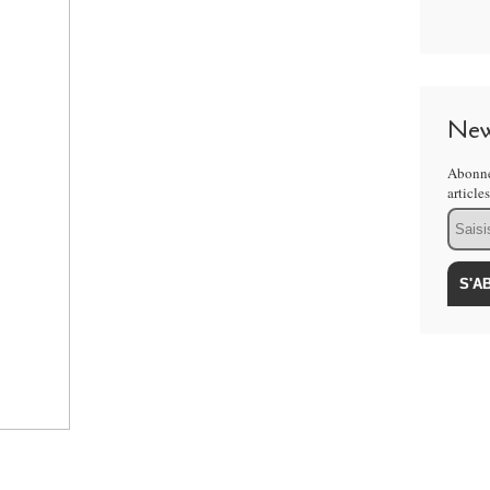
New
Abonne
article
Email