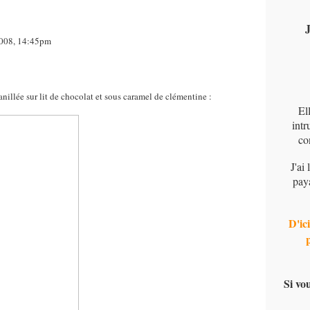
J
2008, 14:45pm
nillée sur lit de chocolat et sous caramel de clémentine :
El
intr
co
J'ai
pay
D'ici
Si vo