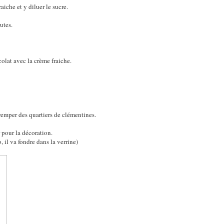
aiche et y diluer le sucre.
utes.
colat avec la crème fraiche.
remper des quartiers de clémentines.
r pour la décoration.
o, il va fondre dans la verrine)