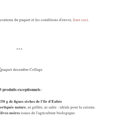
 contenu du paquet et les conditions d'envoi,
lisez ceci
.
***
3 produits exceptionnels
:
250 g de
figu
es sèches de l'île d'Eubée
cortiquée nature
, ni grillée, ni salée : idéale pour la cuisine.
lives noires
issues de l'agriculture biologique.