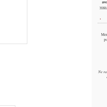
ave
vous 
Merc
po
Ne ra