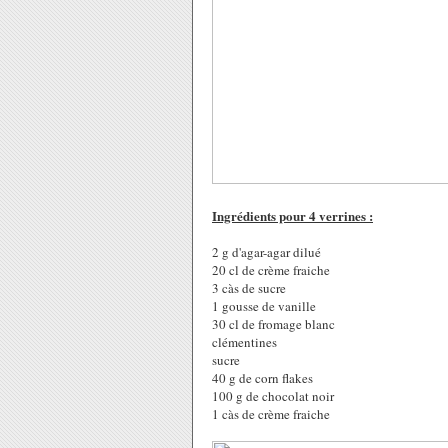
Ingrédients pour 4 verrines :
2 g d'agar-agar dilué
20 cl de crème fraiche
3 càs de sucre
1 gousse de vanille
30 cl de fromage blanc
clémentines
sucre
40 g de corn flakes
100 g de chocolat noir
1 càs de crème fraiche