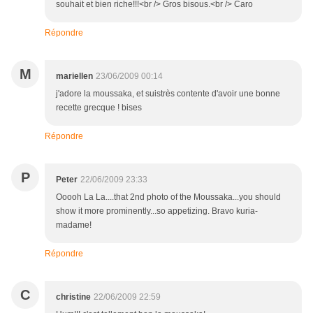
souhait et bien riche!!!<br /> Gros bisous.<br /> Caro
Répondre
M
mariellen
23/06/2009 00:14
j'adore la moussaka, et suistrès contente d'avoir une bonne
recette grecque ! bises
Répondre
P
Peter
22/06/2009 23:33
Ooooh La La....that 2nd photo of the Moussaka...you should
show it more prominently...so appetizing. Bravo kuria-
madame!
Répondre
C
christine
22/06/2009 22:59