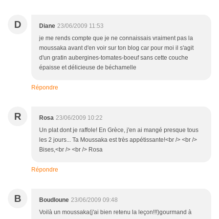
D
Diane
23/06/2009 11:53
je me rends compte que je ne connaissais vraiment pas la
moussaka avant d'en voir sur ton blog car pour moi il s'agit
d'un gratin aubergines-tomates-boeuf sans cette couche
épaisse et délicieuse de béchamelle
Répondre
R
Rosa
23/06/2009 10:22
Un plat dont je raffole! En Grèce, j'en ai mangé presque tous
les 2 jours... Ta Moussaka est très appétissante!<br /> <br />
Bises,<br /> <br /> Rosa
Répondre
B
Boudloune
23/06/2009 09:48
Voilà un moussaka(j'ai bien retenu la leçon!!!)gourmand à