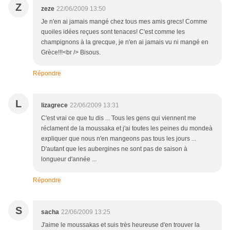
Z
zeze
22/06/2009 13:50
Je n'en ai jamais mangé chez tous mes amis grecs! Comme
quoiles idées reçues sont tenaces! C'est comme les
champignons à la grecque, je n'en ai jamais vu ni mangé en
Grèce!!!<br /> Bisous.
Répondre
L
lizagrece
22/06/2009 13:31
C'est vrai ce que tu dis ... Tous les gens qui viennent me
réclament de la moussaka et j'ai toutes les peines du mondeà
expliquer que nous n'en mangeons pas tous les jours ...
D'autant que les aubergines ne sont pas de saison à
longueur d'année ...
Répondre
S
sacha
22/06/2009 13:25
J'aime le moussakas et suis très heureuse d'en trouver la