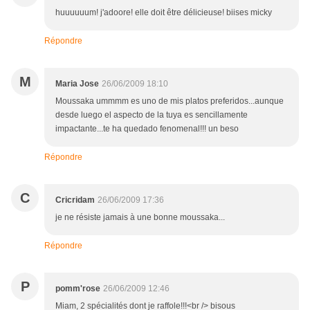
huuuuuum! j'adoore! elle doit être délicieuse! biises micky
Répondre
M
Maria Jose
26/06/2009 18:10
Moussaka ummmm es uno de mis platos preferidos...aunque
desde luego el aspecto de la tuya es sencillamente
impactante...te ha quedado fenomenal!!! un beso
Répondre
C
Cricridam
26/06/2009 17:36
je ne résiste jamais à une bonne moussaka...
Répondre
P
pomm'rose
26/06/2009 12:46
Miam, 2 spécialités dont je raffole!!!<br /> bisous