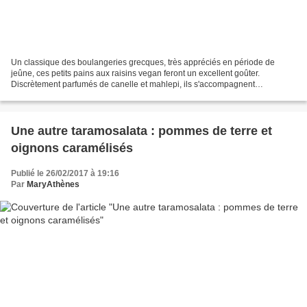
Un classique des boulangeries grecques, très appréciés en période de
jeûne, ces petits pains aux raisins vegan feront un excellent goûter.
Discrètement parfumés de canelle et mahlepi, ils s'accompagnent
parfaitement d'un jus d'orange. Prévoir la sortie...
Une autre taramosalata : pommes de terre et
oignons caramélisés
Publié le 26/02/2017 à 19:16
Par
MaryAthènes