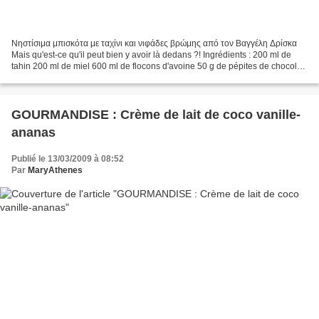
Νηστίσιμα μπισκότα με ταχίνι και νιφάδες βρώμης από τον Βαγγέλη Δρίσκα
Mais qu'est-ce qu'il peut bien y avoir là dedans ?! Ingrédients : 200 ml de
tahin 200 ml de miel 600 ml de flocons d'avoine 50 g de pépites de chocolat
blanc (όχι εαν νηστεύετε) 50...
GOURMANDISE : Crème de lait de coco vanille-
ananas
Publié le 13/03/2009 à 08:52
Par
MaryAthenes