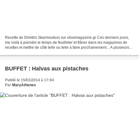
Recette de Dimitris Skarmoutsos sur olivemagazine.gr Ces derniers jours,
me voilà à prendre le temps de feuilleter et flâner dans les magazines de
recettes et mettre de côté telle ou telle à faire prochainement... A plusieurs
reprises, je suis attirée...
BUFFET : Halvas aux pistaches
Publié le 15/03/2014 à 17:04
Par
MaryAthenes