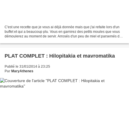
C'est une recette que je vous ai déjà donnée mais que j'ai refaite lors d'un
buffet et qui a beaucoup plu. Vous en garnirez des petits moules que vous
démoulerez au moment de servir. Αrrosés d'un peu de miel et parsemés de
pistaches concassées, ces petits...
PLAT COMPLET : Hilopitakia et mavromatika
Publié le 31/01/2014 à 23:25
Par
MaryAthenes