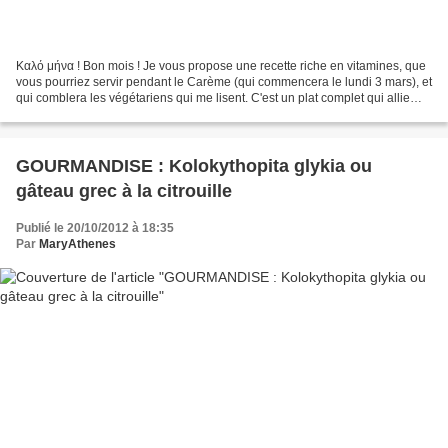
Καλό μήνα ! Bon mois ! Je vous propose une recette riche en vitamines, que
vous pourriez servir pendant le Carème (qui commencera le lundi 3 mars), et
qui comblera les végétariens qui me lisent. C'est un plat complet qui allie
légumes, sucres lents et...
GOURMANDISE : Kolokythopita glykia ou
gâteau grec à la citrouille
Publié le 20/10/2012 à 18:35
Par
MaryAthenes