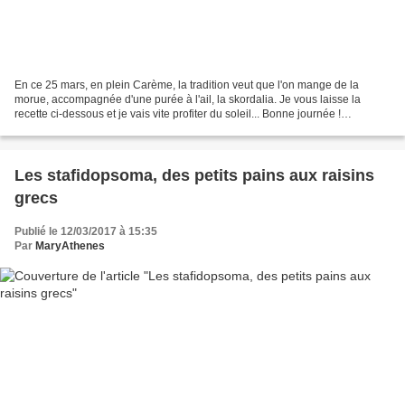
En ce 25 mars, en plein Carème, la tradition veut que l'on mange de la
morue, accompagnée d'une purée à l'ail, la skordalia. Je vous laisse la
recette ci-dessous et je vais vite profiter du soleil... Bonne journée !
Ingrédients : Pour 12 croquettes 500...
Les stafidopsoma, des petits pains aux raisins
grecs
Publié le 12/03/2017 à 15:35
Par
MaryAthenes