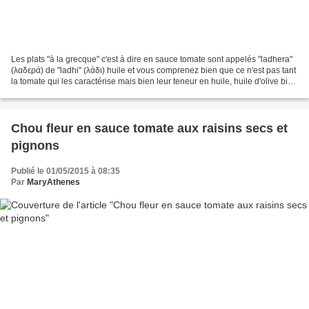
Les plats "à la grecque" c'est à dire en sauce tomate sont appelés "ladhera"
(λαδερά) de "ladhi" (λάδι) huile et vous comprenez bien que ce n'est pas tant
la tomate qui les caractérise mais bien leur teneur en huile, huile d'olive bien
entendu ! J'ai...
Chou fleur en sauce tomate aux raisins secs et
pignons
Publié le 01/05/2015 à 08:35
Par
MaryAthenes