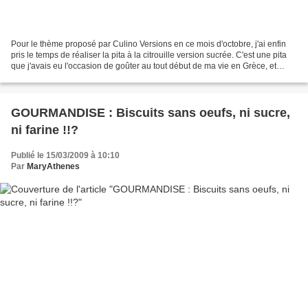
Pour le thème proposé par Culino Versions en ce mois d'octobre, j'ai enfin
pris le temps de réaliser la pita à la citrouille version sucrée. C'est une pita
que j'avais eu l'occasion de goûter au tout début de ma vie en Grèce, et
depuis, plus jamais. Quand...
GOURMANDISE : Biscuits sans oeufs, ni sucre,
ni farine !!?
Publié le 15/03/2009 à 10:10
Par
MaryAthenes