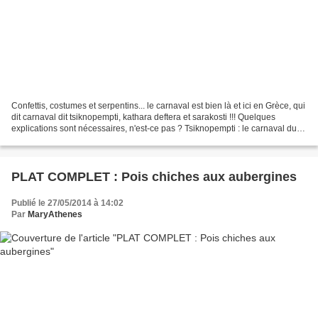
Confettis, costumes et serpentins... le carnaval est bien là et ici en Grèce, qui
dit carnaval dit tsiknopempti, kathara deftera et sarakosti !!! Quelques
explications sont nécessaires, n'est-ce pas ? Tsiknopempti : le carnaval dure
trois semaines et...
PLAT COMPLET : Pois chiches aux aubergines
Publié le 27/05/2014 à 14:02
Par
MaryAthenes