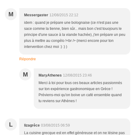
M
Messergaster
12/08/2015 22:12
idem : quand je prépare une bolognaise (ce n'est pas une
sace comme la tienne, bien sûr... mais bon c'est touojours le
principe d'une sauce à la viande hachée), j'en prépare un peu
plus à mettre au congélo !<br /> (merci encore pour ton
intervention chez moi :) :) )
Répondre
M
MaryAthenes
12/08/2015 23:46
Merci à toi pour tous ces beaux articles passionnés
sur ton expérience gastronomique en Grèce !
Préviens-moi qu'on boive un café ensemble quand
tu reviens sur Athènes !
L
lizagrèce
03/08/2015 06:59
La cuisine grecque est en effet généreuse et on ne lésine pas