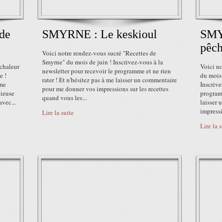
de
SMYRNE : Le keskioul
SMY
pêch
Voici notre rendez-vous sucré "Recettes de
Smyrne" du mois de juin ! Inscrivez-vous à la
 chaleur
Voici n
newsletter pour recevoir le programme et ne rien
e !
du mois
rater ! Et n'hésitez pas à me laisser un commentaire
 me
Inscrive
pour me donner vos impressions sur les recettes
cieuse
programm
quand vous les...
avec...
laisser
impressi
Lire la suite
Lire la 