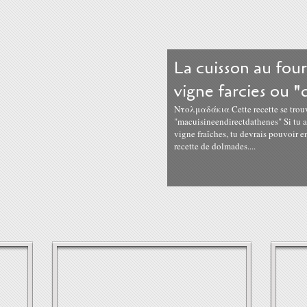
La cuisson au four
vigne farcies ou 
Ντολμαδάκια Cette recette se trou
"macuisineendirectdathenes" Si tu as
vigne fraîches, tu devrais pouvoir en
recette de dolmades....