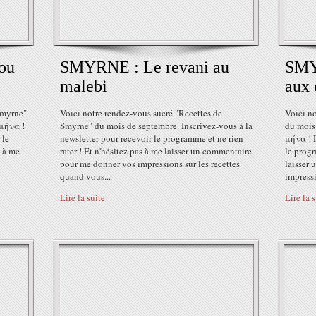
ou
SMYRNE : Le revani au
SMY
malebi
aux 
Smyrne"
Voici notre rendez-vous sucré "Recettes de
Voici n
 μήνα !
Smyrne" du mois de septembre. Inscrivez-vous à la
du mois
 le
newsletter pour recevoir le programme et ne rien
μήνα ! I
s à me
rater ! Et n'hésitez pas à me laisser un commentaire
le progr
pour me donner vos impressions sur les recettes
laisser
quand vous...
impressi
Lire la suite
Lire la 