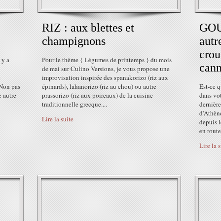
RIZ : aux blettes et
GOU
champignons
autr
crou
 y a
Pour le thème { Légumes de printemps } du mois
cann
de mai sur Culino Versions, je vous propose une
e
improvisation inspirée des spanakorizo (riz aux
 Non pas
épinards), lahanorizo (riz au chou) ou autre
Est-ce q
e autre
prassorizo (riz aux poireaux) de la cuisine
dans vot
traditionnelle grecque....
dernière
d'Athène
Lire la suite
depuis l
en route,
Lire la 