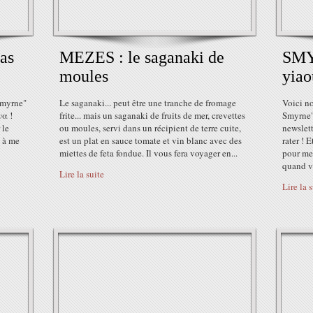
as
MEZES : le saganaki de
SMY
moules
yiao
Smyrne"
Le saganaki... peut être une tranche de fromage
Voici no
να !
frite... mais un saganaki de fruits de mer, crevettes
Smyrne" 
 le
ou moules, servi dans un récipient de terre cuite,
newslett
s à me
est un plat en sauce tomate et vin blanc avec des
rater ! 
miettes de feta fondue. Il vous fera voyager en...
pour me 
quand v
Lire la suite
Lire la 