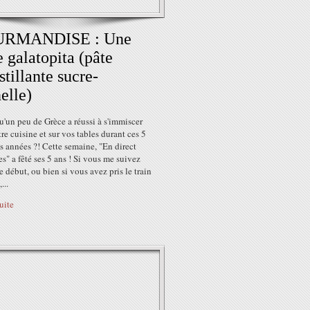
RMANDISE : Une
e galatopita (pâte
stillante sucre-
elle)
u'un peu de Grèce a réussi à s'immiscer
re cuisine et sur vos tables durant ces 5
s années ?! Cette semaine, "En direct
s" a fêté ses 5 ans ! Si vous me suivez
e début, ou bien si vous avez pris le train
...
suite