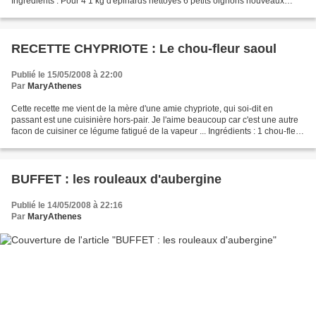
Ingrédients : Pour 4 1 kg d'épinards nettoyés 6 petits oignons nouveaux
(avec le vert) ou civettes 2 cuil....
RECETTE CHYPRIOTE : Le chou-fleur saoul
Publié le 15/05/2008 à 22:00
Par
MaryAthenes
Cette recette me vient de la mère d'une amie chypriote, qui soi-dit en
passant est une cuisinière hors-pair. Je l'aime beaucoup car c'est une autre
facon de cuisiner ce légume fatigué de la vapeur ... Ingrédients : 1 chou-fleur
3 pommes de terre moyennes...
BUFFET : les rouleaux d'aubergine
Publié le 14/05/2008 à 22:16
Par
MaryAthenes