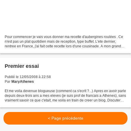
Pour commencer je vais vous donner ma recette d'aubergines roulées . Ce
n'est pas un plat quotidien mais de reception, type buffet. L'ete dernier,
rentree en France, j'ai fait cette recette lors d'une cousinade. A mon grand
plaisir, elle a beaucoup plu...
Premier essai
Publié le 12/05/2008 à 22:58
Par
MaryAthenes
Et me voila devenue blogueuse (comment ca s'ecrit ?...) Apres en avoir parle
depuis deux-trois ans a mes eleves (je suis prof de francais a Athenes), sans
vraiment savoir ce que c'etait, me voila en train de creer un blog. Discuter
des qualites et defauts...
< Page précédente