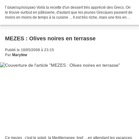
Γαλακτομπούρεκο Voilà la recette d'un dessert très apprécié des Grecs. On
le trouve surtout en pâtisserie, d'autant que les jeunes Grecques passent de
moins en moins de temps à la cuisine ... Il est très riche, mais une fois en
passant, essayez-le ! Vous...
MEZES : Olives noires en terrasse
Publié le 18/05/2008 à 23:15
Par
Maryline
Ce mezes , c'est le soleil, la Mediterranee, bref ... en attendant les vacances,