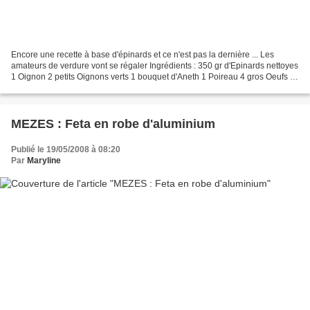
Encore une recette à base d'épinards et ce n'est pas la dernière ... Les
amateurs de verdure vont se régaler Ingrédients : 350 gr d'Epinards nettoyes
1 Oignon 2 petits Oignons verts 1 bouquet d'Aneth 1 Poireau 4 gros Oeufs 5
cuil. a soupe de farine Feta...
MEZES : Feta en robe d'aluminium
Publié le 19/05/2008 à 08:20
Par
Maryline