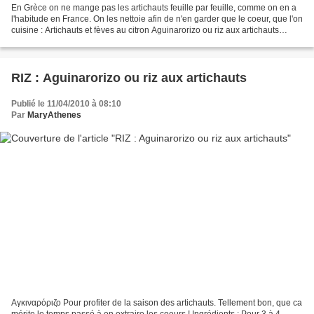
En Grèce on ne mange pas les artichauts feuille par feuille, comme on en a
l'habitude en France. On les nettoie afin de n'en garder que le coeur, que l'on
cuisine : Artichauts et fèves au citron Aguinarorizo ou riz aux artichauts
Artichauts à la polita...
RIZ : Aguinarorizo ou riz aux artichauts
Publié le 11/04/2010 à 08:10
Par
MaryAthenes
Αγκιναρόριζο Pour profiter de la saison des artichauts. Tellement bon, que ca
mérite le temps passé à en extraire les coeurs ! Ingrédients : Pour 3 à 4