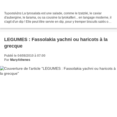
Τυροσαλάτα La tyrosalata est une salade, comme le tzatziki, le caviar
d'aubergine, le tarama, ou sa cousine la tyrokafteri... en langage moderne, il
s'agit d'un dip ! Elle peut être servie en dip, pour y tremper biscuits salés ou
crudités. J'en ai rempli...
LEGUMES : Fassolakia yachni ou haricots à la
grecque
Publié le 04/08/2010 à 07:00
Par
MaryAthenes