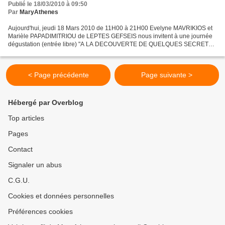
Publié le 18/03/2010 à 09:50
Par
MaryAthenes
Aujourd'hui, jeudi 18 Mars 2010 de 11H00 à 21H00 Evelyne MAVRIKIOS et
Marièle PAPADIMITRIOU de LEPTES GEFSEIS nous invitent à une journée
dégustation (entrée libre) "A LA DECOUVERTE DE QUELQUES SECRETS
DES GRANDS CHEFS" Huiles vierges à goût, vinaigres...
< Page précédente
Page suivante >
Hébergé par Overblog
Top articles
Pages
Contact
Signaler un abus
C.G.U.
Cookies et données personnelles
Préférences cookies