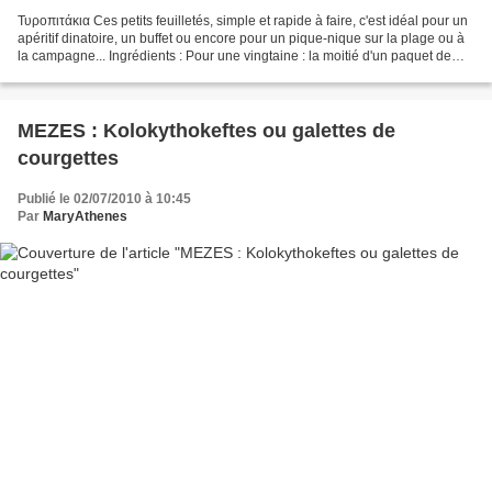
Τυροπιτάκια Ces petits feuilletés, simple et rapide à faire, c'est idéal pour un
apéritif dinatoire, un buffet ou encore pour un pique-nique sur la plage ou à
la campagne... Ingrédients : Pour une vingtaine : la moitié d'un paquet de
250 g de pâte filo...
MEZES : Kolokythokeftes ou galettes de
courgettes
Publié le 02/07/2010 à 10:45
Par
MaryAthenes