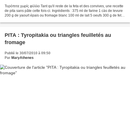
Τυρόπιτα χωρίς φύλλο Tant qu'il reste de la feta et des convives, une recette
de pita sans pâte cette fois-ci. Ingrédients : 375 ml de farine 1 càs de levure
200 g de yaourt épais ou fromage blanc 100 ml de lait 5 oeufs 300 g de feta
100 g de gruyère...
PITA : Tyropitakia ou triangles feuilletés au
fromage
Publié le 30/07/2010 à 09:50
Par
MaryAthenes