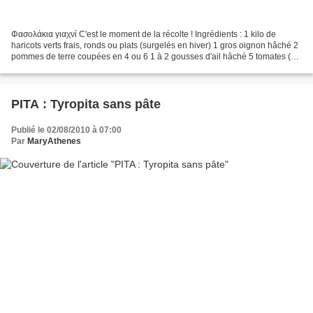
Φασολάκια γιαχνί C'est le moment de la récolte ! Ingrédients : 1 kilo de
haricots verts frais, ronds ou plats (surgelés en hiver) 1 gros oignon hâché 2
pommes de terre coupées en 4 ou 6 1 à 2 gousses d'ail hâché 5 tomates (1
boîte de 440 g en hiver) mixées...
PITA : Tyropita sans pâte
Publié le 02/08/2010 à 07:00
Par
MaryAthenes