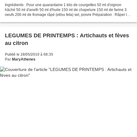
Ingrédients : Pour une quarantaine 1 kilo de courgettes 50 ml d'oignon
hâché 50 ml d'aneth 50 ml d'huile 150 ml de chapelure 150 ml de farine 3
oeufs 200 ml de fromage râpé (et/ou feta) sel, poivre Préparation : Râper les
courgettes. Les saler et les...
LEGUMES DE PRINTEMPS : Artichauts et fèves
au citron
Publié le 28/05/2010 à 08:35
Par
MaryAthenes