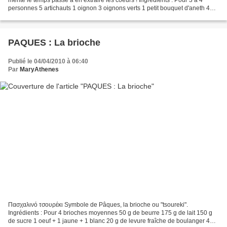
personnes 5 artichauts 1 oignon 3 oignons verts 1 petit bouquet d'aneth 400
ml d'eau 150 ml de riz...
PAQUES : La brioche
Publié le 04/04/2010 à 06:40
Par
MaryAthenes
Πασχαλινό τσουρέκι Symbole de Pâques, la brioche ou "tsoureki".
Ingrédients : Pour 4 brioches moyennes 50 g de beurre 175 g de lait 150 g
de sucre 1 oeuf + 1 jaune + 1 blanc 20 g de levure fraîche de boulanger 420