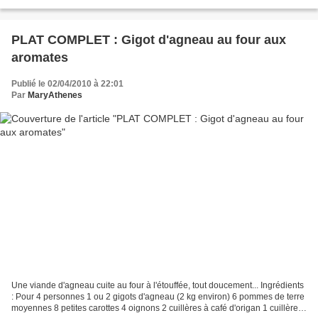
g de farine (plus si nécessaire) Pour...
PLAT COMPLET : Gigot d'agneau au four aux
aromates
Publié le 02/04/2010 à 22:01
Par
MaryAthenes
Une viande d'agneau cuite au four à l'étouffée, tout doucement... Ingrédients
: Pour 4 personnes 1 ou 2 gigots d'agneau (2 kg environ) 6 pommes de terre
moyennes 8 petites carottes 4 oignons 2 cuillères à café d'origan 1 cuillère à