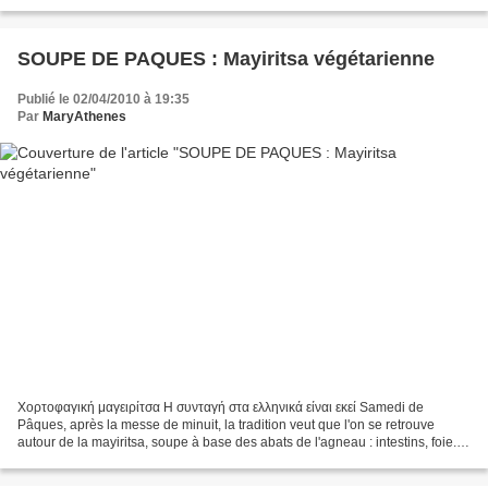
café de marjolaine...
SOUPE DE PAQUES : Mayiritsa végétarienne
Publié le 02/04/2010 à 19:35
Par
MaryAthenes
Χορτοφαγική μαγειρίτσα Η συνταγή στα ελληνικά είναι εκεί Samedi de
Pâques, après la messe de minuit, la tradition veut que l'on se retrouve
autour de la mayiritsa, soupe à base des abats de l'agneau : intestins, foie...
Cette année encore, voilà une autre...