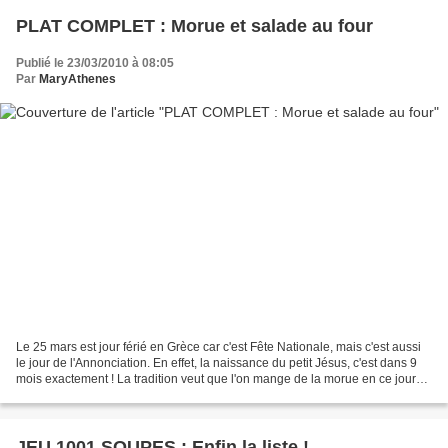
PLAT COMPLET : Morue et salade au four
Publié le 23/03/2010 à 08:05
Par
MaryAthenes
Le 25 mars est jour férié en Grèce car c'est Fête Nationale, mais c'est aussi
le jour de l'Annonciation. En effet, la naissance du petit Jésus, c'est dans 9
mois exactement ! La tradition veut que l'on mange de la morue en ce jour
de 25 mars. En général,...
JEU 1001 SOUPES : Enfin la liste !