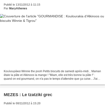
Publié le 13/11/2012 à 11:15
Par
MaryAthenes
Κουλουράκια Winnie the pooh Petits biscuits de samedi après-midi... Maman
étale la pâte et Alkinoos la mange ! "Miam, elle est très bonne la pâte !" :
quand on est gourmand, on n'a pas le temps d'attendre que ça cuise... J'ai
repris la recette des biscuits...
MEZES : Le tzatziki grec
Publié le 08/11/2012 à 15:20