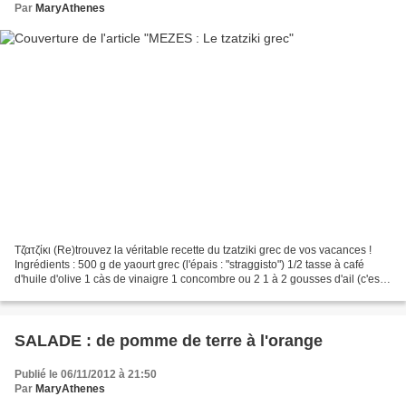
Par
MaryAthenes
Τζατζίκι (Re)trouvez la véritable recette du tzatziki grec de vos vacances !
Ingrédients : 500 g de yaourt grec (l'épais : "straggisto") 1/2 tasse à café
d'huile d'olive 1 càs de vinaigre 1 concombre ou 2 1 à 2 gousses d'ail (c'est
comme vous aimez) 1...
SALADE : de pomme de terre à l'orange
Publié le 06/11/2012 à 21:50
Par
MaryAthenes