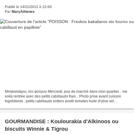
Publié le 14/11/2012 à 12:00
Par
MaryAthenes
Μπακαλιάρος στο φούρνο Mercredi, jour de marché dans mon quartier... me
voilà rentrée avec des petits cabillauds frais... Photo prise avant cuisson
Ingrédients : petits cabillauds entiers aneth tomates huile d'olive sel
Préparation : Demander au poissonnier...
GOURMANDISE : Koulourakia d'Alkinoos ou
biscuits Winnie & Tigrou