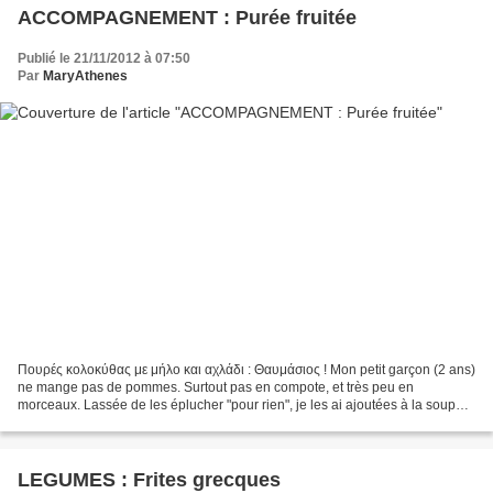
ACCOMPAGNEMENT : Purée fruitée
Publié le 21/11/2012 à 07:50
Par
MaryAthenes
Πουρές κολοκύθας με μήλο και αχλάδι : Θαυμάσιος ! Mon petit garçon (2 ans)
ne mange pas de pommes. Surtout pas en compote, et très peu en
morceaux. Lassée de les éplucher "pour rien", je les ai ajoutées à la soupe
(potiron, pomme, cannelle) et il a tout...
LEGUMES : Frites grecques