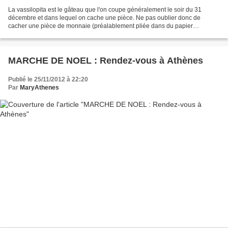
La vassilopita est le gâteau que l'on coupe généralement le soir du 31
décembre et dans lequel on cache une pièce. Ne pas oublier donc de
cacher une pièce de monnaie (préalablement pliée dans du papier
aluminium) ! L'idéal est de l'enfoncer verticalement...
MARCHE DE NOEL : Rendez-vous à Athènes
Publié le 25/11/2012 à 22:20
Par
MaryAthenes