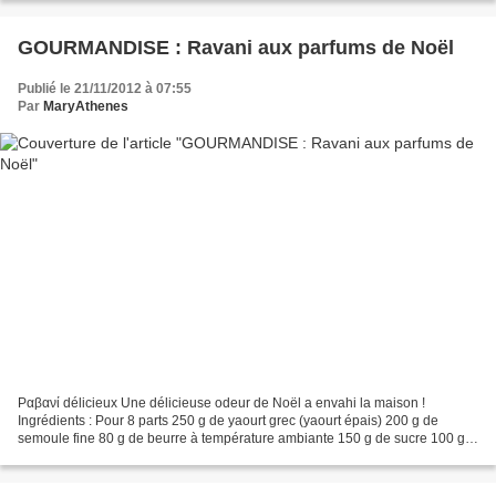
GOURMANDISE : Ravani aux parfums de Noël
Publié le 21/11/2012 à 07:55
Par
MaryAthenes
Ραβανί délicieux Une délicieuse odeur de Noël a envahi la maison !
Ingrédients : Pour 8 parts 250 g de yaourt grec (yaourt épais) 200 g de
semoule fine 80 g de beurre à température ambiante 150 g de sucre 100 g
de poudre d'amande 1 pointe de cannelle...