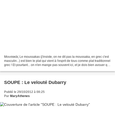
Μουσακάς Le moussakas (j'insiste, on ne dit pas la moussaka, en grec c'est
masculin...) est bien le plat qui vient à l'esprit de tous comme plat traditionnel
grec ! Et pourtant... on n'en mange pas souvent ici, et je dois bien avouer que
si ce n'était...
SOUPE : Le velouté Dubarry
Publié le 29/10/2012 à 08:25
Par
MaryAthenes