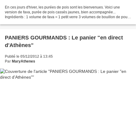
En ces jours d'hiver, les purées de pois sont les bienvenues. Voici une
version de fava, purée de pois cassés jaunes, bien accompagnée...
Ingrédients : 1 volume de fava = 1 petit verre 3 volumes de bouillon de poule
1 poignée d'aneth 1 poignée de persil...
PANIERS GOURMANDS : Le panier "en direct
d'Athènes"
Publié le 05/12/2012 à 13:45
Par
MaryAthenes