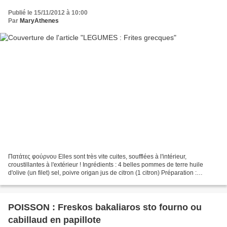
Publié le 15/11/2012 à 10:00
Par
MaryAthenes
Πατάτες φούρνου Elles sont très vite cuites, soufflées à l'intérieur,
croustillantes à l'extérieur ! Ingrédients : 4 belles pommes de terre huile
d'olive (un filet) sel, poivre origan jus de citron (1 citron) Préparation :
Eplucher les pommes de terre...
POISSON : Freskos bakaliaros sto fourno ou
cabillaud en papillote