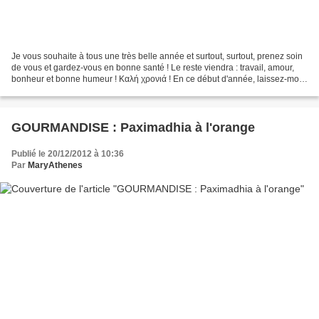
Je vous souhaite à tous une très belle année et surtout, surtout, prenez soin
de vous et gardez-vous en bonne santé ! Le reste viendra : travail, amour,
bonheur et bonne humeur ! Καλή χρονιά ! En ce début d'année, laissez-moi
vous dire Merci pour votre...
GOURMANDISE : Paximadhia à l'orange
Publié le 20/12/2012 à 10:36
Par
MaryAthenes