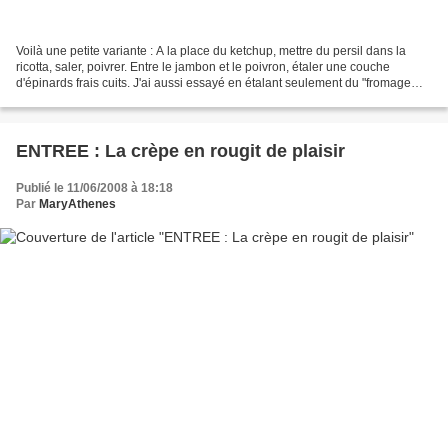
Voilà une petite variante : A la place du ketchup, mettre du persil dans la
ricotta, saler, poivrer. Entre le jambon et le poivron, étaler une couche
d'épinards frais cuits. J'ai aussi essayé en étalant seulement du "fromage
triangulaire" (il s'en trouvait...
ENTREE : La crèpe en rougit de plaisir
Publié le 11/06/2008 à 18:18
Par
MaryAthenes