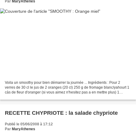
Par
MaryAthenes
Voila un smoothy pour bien démarrer la journée ... Ingrédients : Pour 2
verres de 30 cl le jus de 2 oranges (20 cl) 250 g de fromage blanc/yahourt 1
càs de fleur d'oranger (si vous aimez n'hesitez pas a en mettre plus) 1
grosse càs de miel Préparation...
RECETTE CHYPRIOTE : la salade chypriote
Publié le 05/06/2008 à 17:12
Par
MaryAthenes