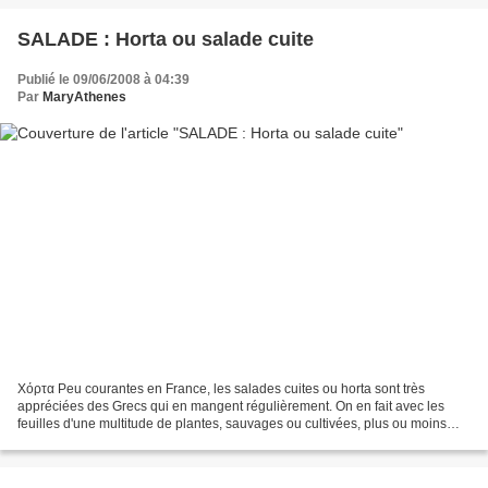
SALADE : Horta ou salade cuite
Publié le 09/06/2008 à 04:39
Par
MaryAthenes
Χόρτα Peu courantes en France, les salades cuites ou horta sont très
appréciées des Grecs qui en mangent régulièrement. On en fait avec les
feuilles d'une multitude de plantes, sauvages ou cultivées, plus ou moins
amères... Mais ayant toutes des propriétés...