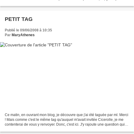
être pas du...
PETIT TAG
Publié le 09/06/2008 à 10:35
Par
MaryAthenes
Ce matin, en ouvrant mon blog, je découvre que j'ai été taguée par ml. Merci
! Mais comme c'est le même tag qu'auquel m'avait invitée Cicerolle, je me
contenterai de vous y renvoyer. Donc, c'est ici. J'y rajoute une question qui
ne m'avait pas été posée...