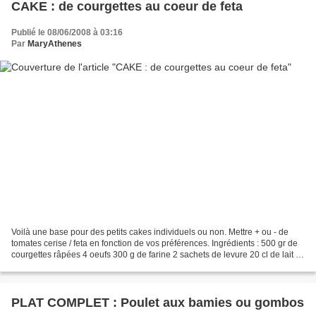
CAKE : de courgettes au coeur de feta
Publié le 08/06/2008 à 03:16
Par
MaryAthenes
Voilà une base pour des petits cakes individuels ou non. Mettre + ou - de
tomates cerise / feta en fonction de vos préférences. Ingrédients : 500 gr de
courgettes râpées 4 oeufs 300 g de farine 2 sachets de levure 20 cl de lait 5
cl d'huile 150 a 200...
PLAT COMPLET : Poulet aux bamies ou gombos