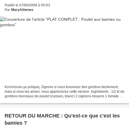
Publié le 07/06/2008 à 05:03
Par
MaryAthenes
Κοτόπουλο με μπάμιες J'ignore si vous trouverez des gombos facilement,
mais si vous les aimez, vous apprécierez cette version. Ingrédients : 1/2 kl de
gombos morceaux de poulet (cuisses, blanc) 2 oignons moyens 1 tomate 1
boite de tomates concassées (400...
RETOUR DU MARCHE : Qu'est-ce que c'est les
bamies ?