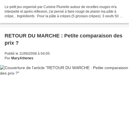
Le petit jeu organisé par Cuisine Plurielle autour de recettes rouges m'a
interpellé et après réflexion, j'ai pensé à faire rougir de plaisir ma pâte à
crèpe... Ingrédients : Pour la pâte à crèpes (5 grosses crèpes): 3 oeufs 50 cl
de lait 1 cas d'huile...
RETOUR DU MARCHE : Petite comparaison des
prix ?
Publié le 11/06/2008 à 04:05
Par
MaryAthenes