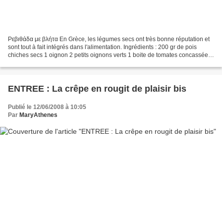
Ρεβιθάδα με βλήτα En Grèce, les légumes secs ont très bonne réputation et
sont tout à fait intégrés dans l'alimentation. Ingrédients : 200 gr de pois
chiches secs 1 oignon 2 petits oignons verts 1 boite de tomates concassées
(400 gr) la même boite d'eau...
ENTREE : La crêpe en rougit de plaisir bis
Publié le 12/06/2008 à 10:05
Par
MaryAthenes