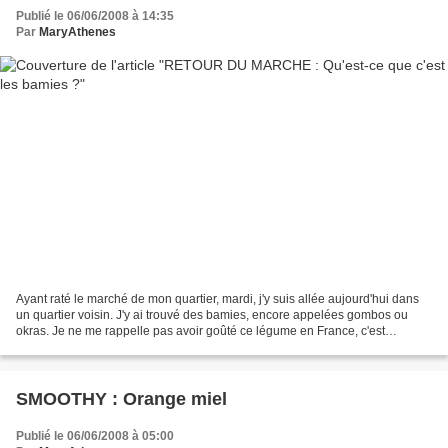
Publié le 06/06/2008 à 14:35
Par
MaryAthenes
Ayant raté le marché de mon quartier, mardi, j'y suis allée aujourd'hui dans
un quartier voisin. J'y ai trouvé des bamies, encore appelées gombos ou
okras. Je ne me rappelle pas avoir goûté ce légume en France, c'est
pourquoi quand je suis arrivée ici...
SMOOTHY : Orange miel
Publié le 06/06/2008 à 05:00