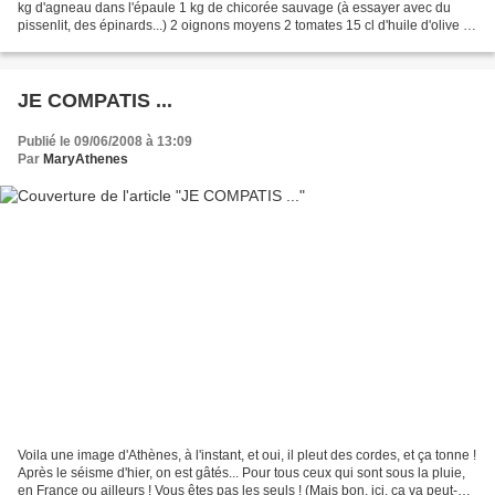
kg d'agneau dans l'épaule 1 kg de chicorée sauvage (à essayer avec du
pissenlit, des épinards...) 2 oignons moyens 2 tomates 15 cl d'huile d'olive 1
càc de coliandre en poudre...
JE COMPATIS ...
Publié le 09/06/2008 à 13:09
Par
MaryAthenes
Voila une image d'Athènes, à l'instant, et oui, il pleut des cordes, et ça tonne !
Après le séisme d'hier, on est gâtés... Pour tous ceux qui sont sous la pluie,
en France ou ailleurs ! Vous êtes pas les seuls ! (Mais bon, ici, ça va peut-