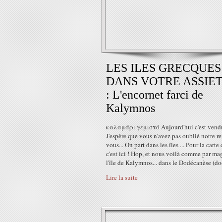
LES ILES GRECQUES
DANS VOTRE ASSIE
: L'encornet farci de
Kalymnos
καλαμάρι γεμιστό Aujourd'hui c'est vendre
J'espère que vous n'avez pas oublié notre r
vous... On part dans les îles ... Pour la carte 
c'est ici ! Ηop, et nous voilà comme par ma
l'île de Kalymnos... dans le Dodécanèse (do
Lire la suite