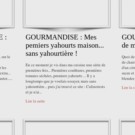
 :
GOURMANDISE : Mes
GOU
pemiers yahourts maison...
de m
sans yahourtière !
 sur le
Quoi de 
de chair
En ce moment je vis dans ma cuisine une série de
 les
d'un cit
premières fois... Premières confitures, premières
extra...
sucre et
tomates séchées, premiers yahourts ... Il y a
er......
blender. 
longtemps que je voulais essayer, mais sans
yahourtière... puis j'ai trouvé ce site : Culinotests
Lire la 
et je n'ai...
Lire la suite