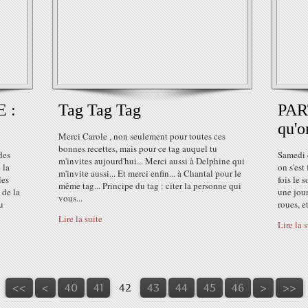
 :
Tag Tag Tag
PART
qu'o
Merci Carole , non seulement pour toutes ces
bonnes recettes, mais pour ce tag auquel tu
des
Samedi 
m'invites aujourd'hui... Merci aussi à Delphine qui
 la
on s'est
m'invite aussi... Et merci enfin... à Chantal pour le
les
fois le s
même tag... Principe du tag : citer la personne qui
 de la
une jour
vous...
u
roues, et
Lire la suite
Lire la 
10
20
30
<<
<
40
41
42
43
44
45
46
>
>>