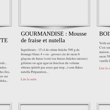
GOURMANDISE : Mousse
BOIS
TTE
de fraise et nutella
Voilà un
C'est si
Ingrédients : 15 cl de crème fraîche 500 g de
maison..
fromage blanc 4 + ou - grosses càs de sucre 6
sucre 50
glaçons de fraise (voir) (ou fraises fraîches mixées)
vanille 
di...
gélatine ou agar agar en fonction du volume
endez-
obtenu (plutôt pas assez que trop...) corn flakes
Lire la 
des îles,
nutella Préparation...
gie sur
Lire la suite
deka...