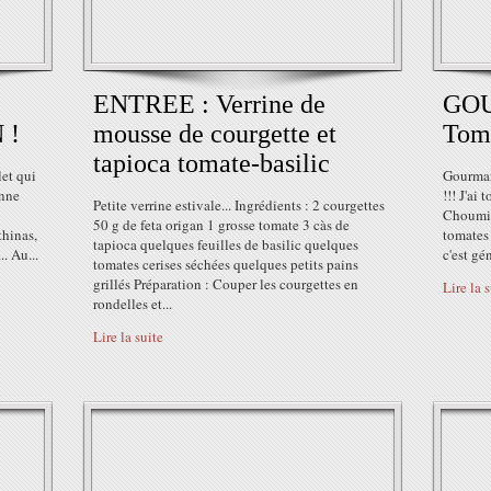
ENTREE : Verrine de
GOU
 !
mousse de courgette et
Toma
tapioca tomate-basilic
let qui
Gourmand
onne
!!! J'ai 
Petite verrine estivale... Ingrédients : 2 courgettes
Choumie 
50 g de feta origan 1 grosse tomate 3 càs de
thinas,
tomates 
tapioca quelques feuilles de basilic quelques
. Au...
c'est gé
tomates cerises séchées quelques petits pains
grillés Préparation : Couper les courgettes en
Lire la 
rondelles et...
Lire la suite