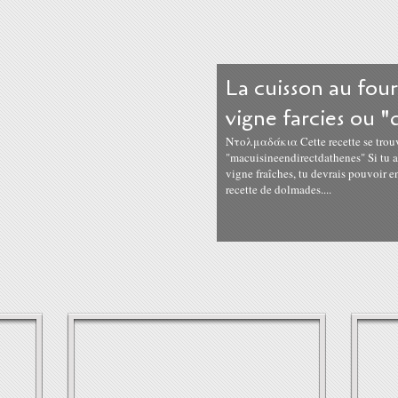
La cuisson au four
vigne farcies ou 
Ντολμαδάκια Cette recette se trou
"macuisineendirectdathenes" Si tu as
vigne fraîches, tu devrais pouvoir en
recette de dolmades....