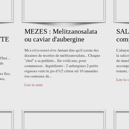
MEZES : Melitzanosalata
SAL
TTE
ou caviar d'aubergine
comp
Μελιτζανοσαλάτα Autant dire qu'il existe des
L'almyra
dizaines de recettes de melitzanosalata... Chaque
la salic
'hui...
"chef" a sa préférée... En voilà une, pour
de march
 de
commencer... Ingrédients : 2 aubergines 2 petits
accompa
oignons verts le jus d'1/2 citron sel 10 amandes
tomate, 
es îles,
(ou cerneaux de...
mos,
Lire la 
Lire la suite