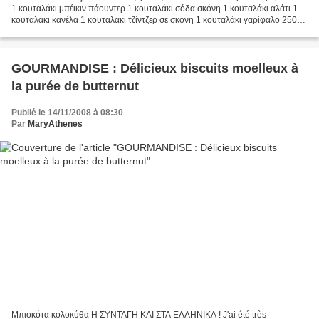
1 κουταλάκι μπέικιν πάουντερ 1 κουταλάκι σόδα σκόνη 1 κουταλάκι αλάτι 1
κουταλάκι κανέλα 1 κουταλάκι τζίντζερ σε σκόνη 1 κουταλάκι γαρίφαλο 250
μλ μαύρη ζάχαρη 100 μλ ηλιέλαιο...
GOURMANDISE : Délicieux biscuits moelleux à
la purée de butternut
Publié le 14/11/2008 à 08:30
Par
MaryAthenes
Μπισκότα κολοκύθα Η ΣΥΝΤΑΓΗ ΚΑΙ ΣΤΑ ΕΛΛΗΝΙΚΑ ! J'ai été très