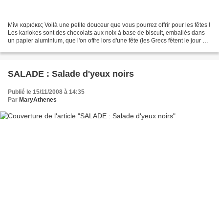
Μίνι καριόκες Voilà une petite douceur que vous pourrez offrir pour les fêtes !
Les kariokes sont des chocolats aux noix à base de biscuit, emballés dans
un papier aluminium, que l'on offre lors d'une fête (les Grecs fêtent le jour de
leur fête et non...
SALADE : Salade d'yeux noirs
Publié le 15/11/2008 à 14:35
Par
MaryAthenes