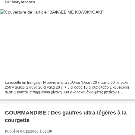
Par
MaryAthenes
La recette en français - Η συνταγή στα γαλλικά Υλικά : 20 γ μαγιά 60 ml γάλα
250 γ αλεύρι 2 αυγά 20 cl γάλα 20 cl + 5 cl σόδα 10 cl ελαιόλαδο 1 κουταλάκι
αλάτι 2 κουτάλια παρμεζάνα ρίγανη 300 γ κολοκυθάκια φέτες μπείκον 1
κρεμμύδι αλάτι, πιπέρι Ανακατεύετε...
GOURMANDISE : Des gaufres ultra-légères à la
courgette
Publié le 07/11/2008 à 08:30