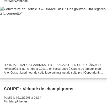
Par
MaryAthenes
Η ΣΥΝΤΑΓΗ ΚΑΙ ΣΤΑ ΕΛΛΗΝΙΚΑ ! EN FRANCAIS ET EN GREC ! Βάφλες με
κολοκυθάκι Il faut rendre à César... en l'occurence à Carole du fameux blog
Alter Gusto , la primeur de cette idee qui m'a tout de suite plu ! Cependant, je
l'ai un peu modifiée, donc le...
SOUPE : Velouté de champignons
Publié le 06/11/2008 à 08:34
Par
MaryAthenes