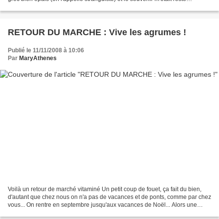
quelques années avant que je le fasse...
RETOUR DU MARCHE : Vive les agrumes !
Publié le 11/11/2008 à 10:06
Par
MaryAthenes
Voilà un retour de marché vitaminé Un petit coup de fouet, ça fait du bien,
d'autant que chez nous on n'a pas de vacances et de ponts, comme par chez
vous... On rentre en septembre jusqu'aux vacances de Noël... Alors une
petite cure d'agrumes ne sera...