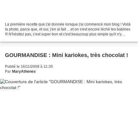
La première recette que j'ai donnée lorsque j'ai commencé mon blog ! Voilà
la photo, parce que, et oui, j'en ai fait ... et on s'est encore léché les babines
!!! N'hésitez pas, c'est super bon et c'est beaucoup plus simple qu'il n'y
parait... la recette...
GOURMANDISE : Mini kariokes, très chocolat !
Publié le 16/11/2008 à 11:35
Par
MaryAthenes