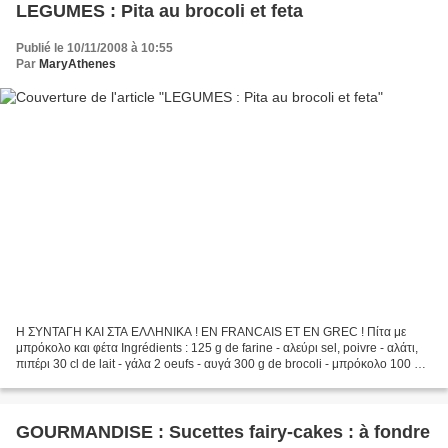
LEGUMES : Pita au brocoli et feta
Publié le 10/11/2008 à 10:55
Par
MaryAthenes
Η ΣΥΝΤΑΓΗ ΚΑΙ ΣΤΑ ΕΛΛΗΝΙΚΑ ! EN FRANCAIS ET EN GREC ! Πίτα με
μπρόκολο και φέτα Ingrédients : 125 g de farine - αλεύρι sel, poivre - αλάτι,
πιπέρι 30 cl de lait - γάλα 2 oeufs - αυγά 300 g de brocoli - μπρόκολο 100 g
de feta - φέτα 80 g d'emmental - έμενταλ...
GOURMANDISE : Sucettes fairy-cakes : à fondre