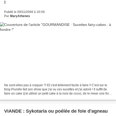
!
Publié le 09/11/2008 à 10:50
Par
MaryAthenes
Ne sont-elles pas à craquer ?! Et c'est tellement facile à faire !! C'est sur le
blog Prunille fait son show que j'ai vu ces sucettes et j'ai adoré ! Il suffit de
faire un cake (j'ai utilisé un petit cake à la noix de coco), de le mixer une fois
refroidi...
VIANDE : Sykotaria ou poélée de foie d'agneau