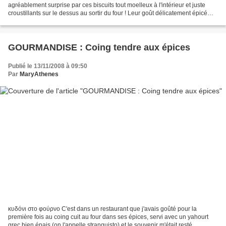
agréablement surprise par ces biscuits tout moelleux à l'intérieur et juste
croustillants sur le dessus au sortir du four ! Leur goût délicatement épicé
rappelle de beaucoup les moustokouloura...
GOURMANDISE : Coing tendre aux épices
Publié le 13/11/2008 à 09:50
Par
MaryAthenes
κυδόνι στο φούρνο C'est dans un restaurant que j'avais goûté pour la
première fois au coing cuit au four dans ses épices, servi avec un yahourt
grec bien épais (on l'appelle stranguisto) et le souvenir m'était resté