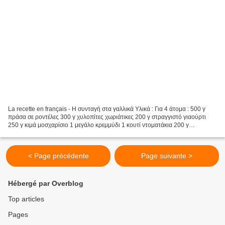
La recette en français - Η συνταγή στα γαλλικά Υλικά : Για 4 άτομα : 500 γ
πράσα σε ροντέλες 300 γ χυλοπίτες χωριάτικες 200 γ στραγγιστό γιαούρτι
250 γ κιμά μοσχαρίσιο 1 μεγάλο κρεμμύδι 1 κουτί ντοματάκια 200 γ
κεφαλοτύρι τριμμένο 1 κουταλάκι δυόσμο αποξηραμένο...
< Page précédente
Page suivante >
Hébergé par Overblog
Top articles
Pages