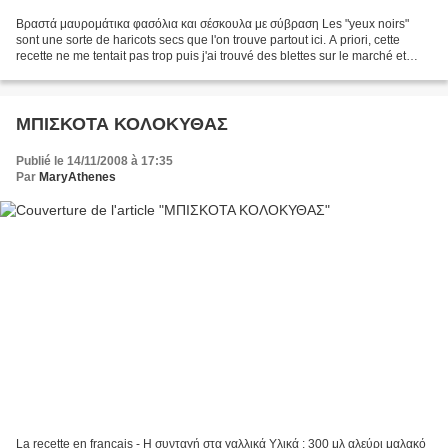
Βραστά μαυρομάτικα φασόλια και σέσκουλα με σύβραση Les "yeux noirs"
sont une sorte de haricots secs que l'on trouve partout ici. A priori, cette
recette ne me tentait pas trop puis j'ai trouvé des blettes sur le marché et
mon amie m'avait envoyé des "yeux...
ΜΠΙΣΚΟΤΑ ΚΟΛΟΚΥΘΑΣ
Publié le 14/11/2008 à 17:35
Par
MaryAthenes
La recette en français - Η συνταγή στα γαλλικά Υλικά : 300 μλ αλεύρι μαλακό