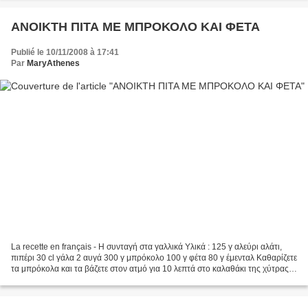
ΑΝΟΙΚΤΗ ΠΙΤΑ ΜΕ ΜΠΡΟΚΟΛΟ ΚΑΙ ΦΕΤΑ
Publié le 10/11/2008 à 17:41
Par
MaryAthenes
La recette en français - Η συνταγή στα γαλλικά Υλικά : 125 γ αλεύρι αλάτι,
πιπέρι 30 cl γάλα 2 αυγά 300 γ μπρόκολο 100 γ φέτα 80 γ έμενταλ Καθαρίζετε
τα μπρόκολα και τα βάζετε στον ατμό για 10 λεπτά στο καλαθάκι της χύτρας.
Χτυπάτε τα αυγά και ρίχνετε...