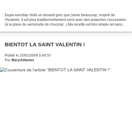
Εκμέκ καντάϊφι Voilà un dessert grec que j'aime beaucoup, inspiré de
l'Anatolie. Il est plus traditionnellement servi avec des pistaches concassées
(à la place du vermicelle de chocolat...) Ma recette est très simple (et sans
oeufs). Ingrédients : 250...
BIENTOT LA SAINT VALENTIN !
Publié le 25/01/2009 à 08:57
Par
MaryAthenes