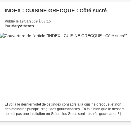
INDEX : CUISINE GRECQUE : Côté sucré
Publié le 19/01/2009 à 08:15
Par
MaryAthenes
Et voilà le dernier volet de cet index consacré à la cuisine grecque, et non
des moindres puisqu'il s'agit des gourmandises. En fait, bien que le dessert
ne soit pas une institution en Grèce, les Grecs sont très très gourmands ! (En
tous cas, la plupart...