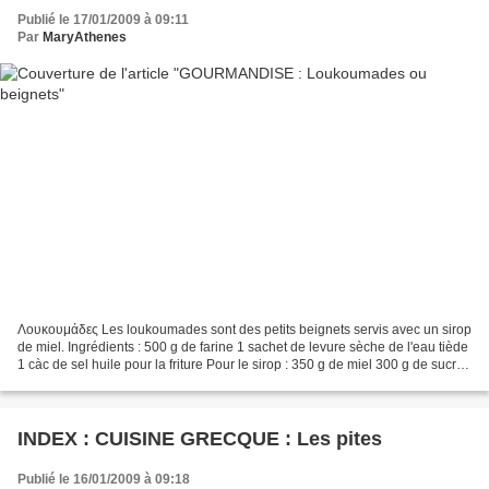
Publié le 17/01/2009 à 09:11
Par
MaryAthenes
Λουκουμάδες Les loukoumades sont des petits beignets servis avec un sirop
de miel. Ingrédients : 500 g de farine 1 sachet de levure sèche de l'eau tiède
1 càc de sel huile pour la friture Pour le sirop : 350 g de miel 300 g de sucre
220 g d'eau cannelle...
INDEX : CUISINE GRECQUE : Les pites
Publié le 16/01/2009 à 09:18