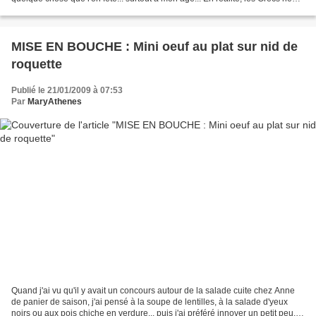
donnent pas vraiment d'importance...
MISE EN BOUCHE : Mini oeuf au plat sur nid de
roquette
Publié le 21/01/2009 à 07:53
Par
MaryAthenes
Quand j'ai vu qu'il y avait un concours autour de la salade cuite chez Anne
de panier de saison, j'ai pensé à la soupe de lentilles, à la salade d'yeux
noirs ou aux pois chiche en verdure... puis j'ai préféré innover un petit peu...