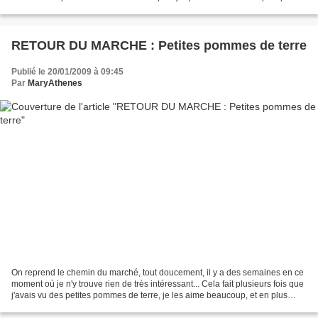
un tout petit peu......
RETOUR DU MARCHE : Petites pommes de terre
Publié le 20/01/2009 à 09:45
Par
MaryAthenes
On reprend le chemin du marché, tout doucement, il y a des semaines en ce
moment où je n'y trouve rien de très intéressant... Cela fait plusieurs fois que
j'avais vu des petites pommes de terre, je les aime beaucoup, et en plus
elles sont vendues moins...