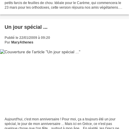
petits farcis de feuilles de chou. Idéale pour le Carème, qui commencera le
23 mars pour les orthodoxes, cette version réjouira nos amis végétariens.
Ingrédients : 250 g de champignons...
Un jour spécial ...
Publié le 22/01/2009 à 09:20
Par
MaryAthenes
Aujourd'hui, c'est mon anniversaire ! Pour moi, ça a toujours été un jour
spécial, le jour de mon anniversaire ... Mais ici en Grèce, ce n'est pas
quelque chose que l'on fête... surtout à mon âge... En réalité, les Grecs ne