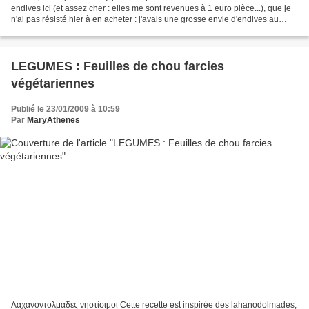
endives ici (et assez cher : elles me sont revenues à 1 euro pièce...), que je
n'ai pas résisté hier à en acheter : j'avais une grosse envie d'endives au
gratin et de cette petite...
LEGUMES : Feuilles de chou farcies
végétariennes
Publié le 23/01/2009 à 10:59
Par
MaryAthenes
Λαχανοντολμάδες νηστίσιμοι Cette recette est inspirée des lahanodolmades,