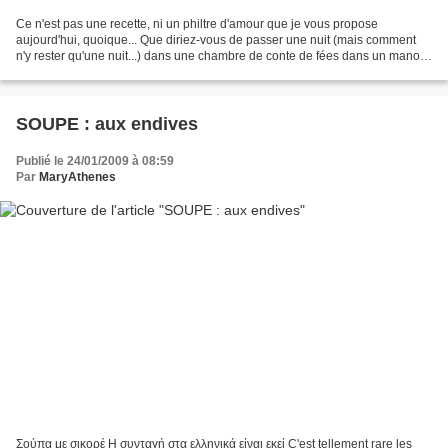
Ce n'est pas une recette, ni un philtre d'amour que je vous propose
aujourd'hui, quoique... Que diriez-vous de passer une nuit (mais comment
n'y rester qu'une nuit...) dans une chambre de conte de fées dans un manoir
fraichement rénové ? J'y ai dormi...
SOUPE : aux endives
Publié le 24/01/2009 à 08:59
Par
MaryAthenes
Σούπα με σικορέ Η συνταγή στα ελληνικά είναι εκεί C'est tellement rare les