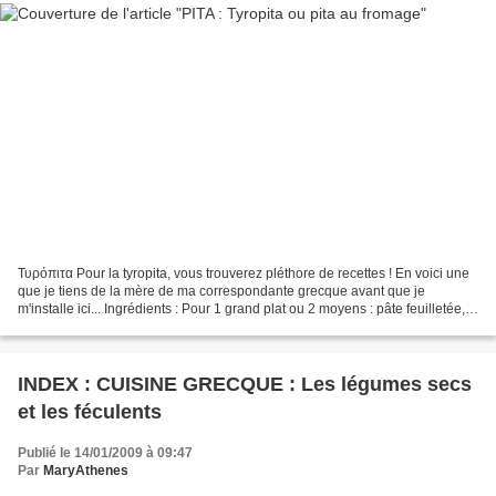
Τυρόπιτα Pour la tyropita, vous trouverez pléthore de recettes ! En voici une
que je tiens de la mère de ma correspondante grecque avant que je
m'installe ici... Ingrédients : Pour 1 grand plat ou 2 moyens : pâte feuilletée,
autre ... 70 cl de lait 1...
INDEX : CUISINE GRECQUE : Les légumes secs
et les féculents
Publié le 14/01/2009 à 09:47
Par
MaryAthenes