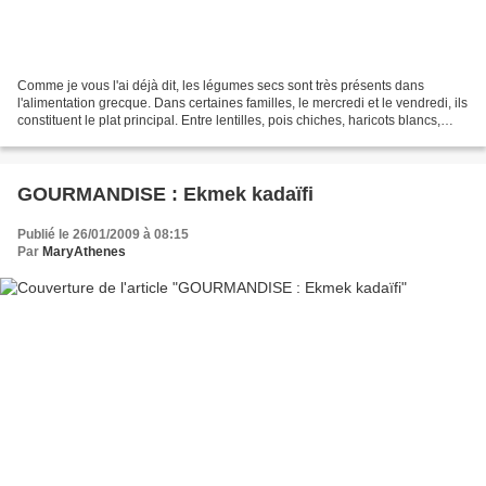
Comme je vous l'ai déjà dit, les légumes secs sont très présents dans
l'alimentation grecque. Dans certaines familles, le mercredi et le vendredi, ils
constituent le plat principal. Entre lentilles, pois chiches, haricots blancs,
fava... on a tout de...
GOURMANDISE : Ekmek kadaïfi
Publié le 26/01/2009 à 08:15
Par
MaryAthenes