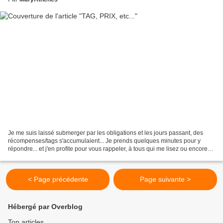
Je me suis laissé submerger par les obligations et les jours passant, des
récompenses/tags s'accumulaient... Je prends quelques minutes pour y
répondre... et j'en profite pour vous rappeler, à tous qui me lisez ou encore
me laissez un petit message (même...
< Page précédente
Page suivante >
Hébergé par Overblog
Top articles