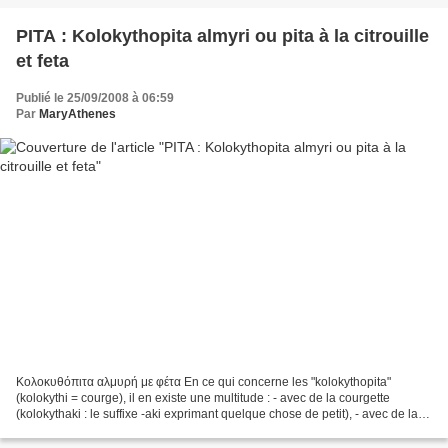
PITA : Kolokythopita almyri ou pita à la citrouille
et feta
Publié le 25/09/2008 à 06:59
Par
MaryAthenes
Κολοκυθόπιτα αλμυρή με φέτα En ce qui concerne les "kolokythopita"
(kolokythi = courge), il en existe une multitude : - avec de la courgette
(kolokythaki : le suffixe -aki exprimant quelque chose de petit), - avec de la
citrouille , en version sucrée,...