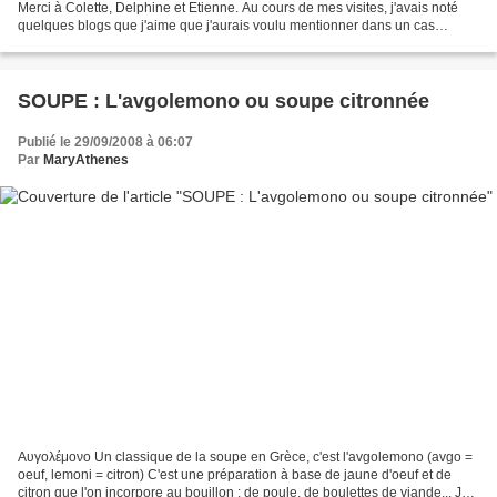
Merci à Colette, Delphine et Etienne. Au cours de mes visites, j'avais noté
quelques blogs que j'aime que j'aurais voulu mentionner dans un cas
comme celui-là... Quelques-uns...
SOUPE : L'avgolemono ou soupe citronnée
Publié le 29/09/2008 à 06:07
Par
MaryAthenes
Αυγολέμονο Un classique de la soupe en Grèce, c'est l'avgolemono (avgo =
oeuf, lemoni = citron) C'est une préparation à base de jaune d'oeuf et de
citron que l'on incorpore au bouillon : de poule, de boulettes de viande... Je