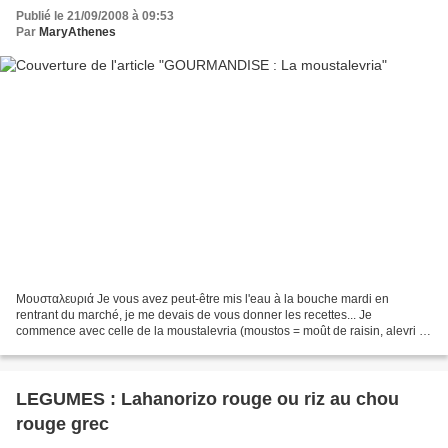
Publié le 21/09/2008 à 09:53
Par
MaryAthenes
Μουσταλευριά Je vous avez peut-être mis l'eau à la bouche mardi en
rentrant du marché, je me devais de vous donner les recettes... Je
commence avec celle de la moustalevria (moustos = moût de raisin, alevri =
farine) Je dois vous prévenir d'abord que...
LEGUMES : Lahanorizo rouge ou riz au chou
rouge grec