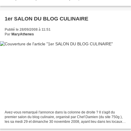
vous donne la recette de...
1er SALON DU BLOG CULINAIRE
Publié le 28/09/2008 à 11:51
Par
MaryAthenes
Avez-vous remarqué l'annonce dans la colonne de droite ? Il s'agit du
premier salon du blog culinaire, organisé par Chef Damien (du site 750g ),
les sa medi 29 et dimanche 30 novembre 2008, ayant lieu dans les locaux
du Lycée hôtelier de Soissons. 40...