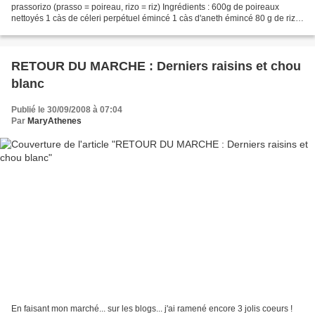
prassorizo (prasso = poireau, rizo = riz) Ingrédients : 600g de poireaux
nettoyés 1 càs de céleri perpétuel émincé 1 càs d'aneth émincé 80 g de riz
rond 1 citron 1/2 tomate 2 petites...
RETOUR DU MARCHE : Derniers raisins et chou
blanc
Publié le 30/09/2008 à 07:04
Par
MaryAthenes
En faisant mon marché... sur les blogs... j'ai ramené encore 3 jolis coeurs !