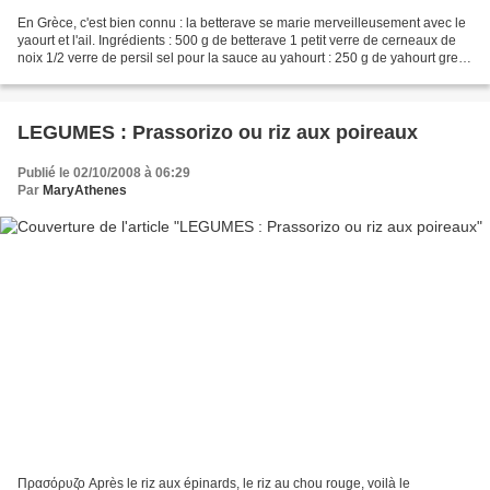
En Grèce, c'est bien connu : la betterave se marie merveilleusement avec le
yaourt et l'ail. Ingrédients : 500 g de betterave 1 petit verre de cerneaux de
noix 1/2 verre de persil sel pour la sauce au yahourt : 250 g de yahourt grec
(type fromage blanc)...
LEGUMES : Prassorizo ou riz aux poireaux
Publié le 02/10/2008 à 06:29
Par
MaryAthenes
Πρασόρυζο Après le riz aux épinards, le riz au chou rouge, voilà le