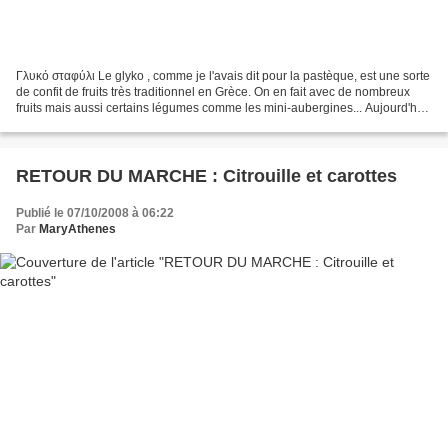
Γλυκό σταφύλι Le glyko , comme je l'avais dit pour la pastèque, est une sorte
de confit de fruits très traditionnel en Grèce. On en fait avec de nombreux
fruits mais aussi certains légumes comme les mini-aubergines... Aujourd'hui,
je vous donne la recette...
RETOUR DU MARCHE : Citrouille et carottes
Publié le 07/10/2008 à 06:22
Par
MaryAthenes