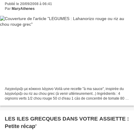
Publié le 20/09/2008 à 06:41
Par
MaryAthenes
Λαχανόριζο με κόκκινο λάχανο Voilà une recette "à ma sauce", inspirée du
λαχανόριζο ou riz au chou grec (à venir ultérieurement...) Ingrédients : 4
oignons verts 1/2 chou rouge 50 cl d'eau 1 càs de concentré de tomate 80 g
de riz basmati 2 càs de vinaigre...
LES ILES GRECQUES DANS VOTRE ASSIETTE :
Petite récap'