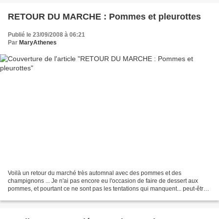
RETOUR DU MARCHE : Pommes et pleurottes
Publié le 23/09/2008 à 06:21
Par
MaryAthenes
Voilà un retour du marché très automnal avec des pommes et des
champignons ... Je n'ai pas encore eu l'occasion de faire de dessert aux
pommes, et pourtant ce ne sont pas les tentations qui manquent... peut-être
que ce week-end je trouverai le temps......