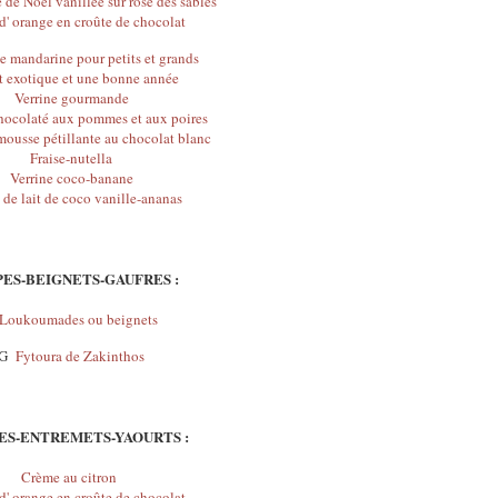
e de Noël vanillée sur rose des sables
' orange en croûte de chocolat
 mandarine pour petits et grands
t exotique et une bonne année
Verrine gourmande
ocolaté aux pommes et aux poires
mousse pétillante au chocolat blanc
Fraise-nutella
Verrine coco-banane
de lait de coco vanille-ananas
ES-BEIGNETS-GAUFRES :
Loukoumades ou beignets
G
Fytoura de Zakinthos
S-ENTREMETS-YAOURTS :
Crème au citron
' orange en croûte de chocolat