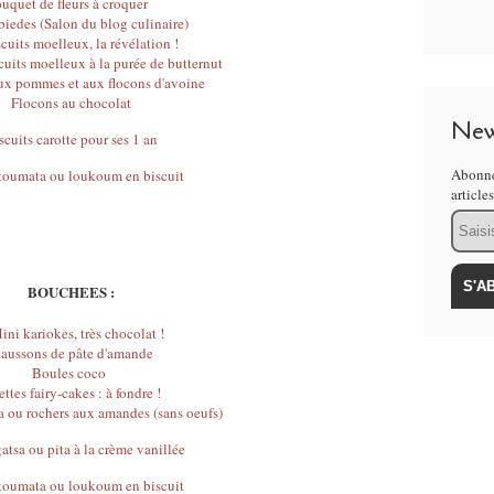
uquet de fleurs à croquer
iedes (Salon du blog culinaire)
cuits moelleux, la révélation !
cuits moelleux à la purée de butternut
ux pommes et aux flocons d'avoine
Flocons au chocolat
New
scuits carotte pour ses 1 an
Abonne
oumata ou loukoum en biscuit
article
Email
BOUCHEES :
ini kariokes, très chocolat !
aussons de pâte d'amande
Boules coco
ttes fairy-cakes : à fondre !
 ou rochers aux amandes (sans oeufs)
tsa ou pita à la crème vanillée
oumata ou loukoum en biscuit