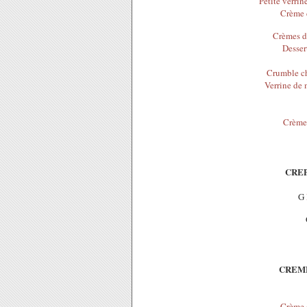
Petite verrin
Crème d
Crèmes de
Desser
Crumble ch
Verrine de 
Crème 
CREP
G
CREME
Crème d