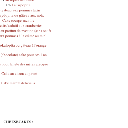
Ch
La tsipopita
 gâteau aux pommes tatin
rydopita ou gâteau aux noix
Cake courge-menthe
etits kadaïfi aux cranberries
 au parfum de mastiha (sans oeuf)
aux pommes à la crème au miel
okalopita ou gâteau à l'orange
 (chocolate) cake pour ses 1 an
 pour la fête des mères grecque
Cake au citron et pavot
Cake marbré délicieux
CHEESECAKES :