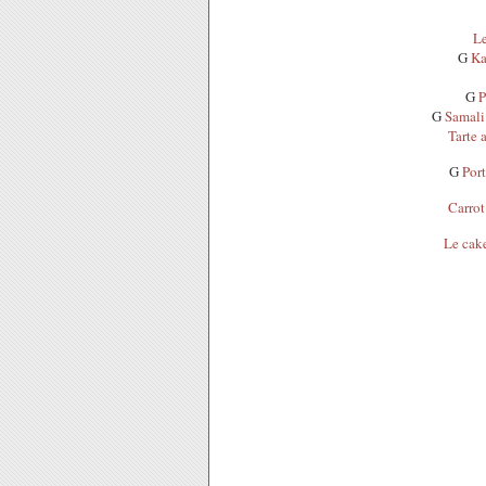
Le
G
Ka
G
P
G
Samali
Tarte 
G
Port
Carrot
Le cake