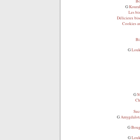
Bo
G
Kourab
Les bis
Délicieux bis
Cookies a
Bi
G
Louk
G
M
Ch
Suce
G
Amygdalota
G
Bouga
G
Louk