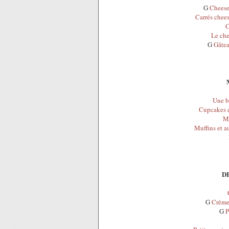
G
Cheese
Carrés chee
C
Le che
G
Gâtea
Une b
Cupcakes c
Mu
Muffins et a
D
G
Crème 
G
P