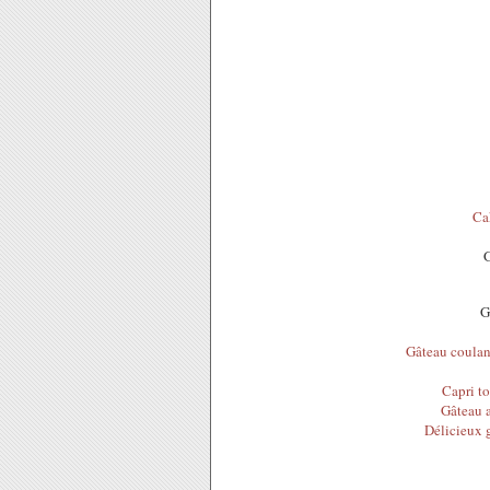
Ca
G
Gâteau coulant
Capri to
Gâteau a
Délicieux g