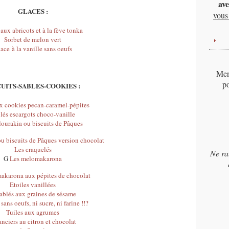
ave
GLACES :
vous 
aux abricots et à la fève tonka
Sorbet de melon vert
ace à la vanille sans oeufs
Merc
po
CUITS-SABLES-COOKIES :
x cookies pecan-caramel-pépites
lés escargots choco-vanille
ourakia ou biscuits de Pâques
u biscuits de Pâques version chocolat
Les craquelés
Ne ra
G
Les melomakarona
karona aux pépites de chocolat
Etoiles vanillées
ablés aux graines de sésame
sans oeufs, ni sucre, ni farine !!?
Tuiles aux agrumes
anciers au citron et chocolat