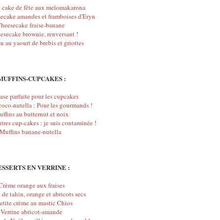
 cake de fête aux melomakarona
secake amandes et framboises d'Eryn
heesecake fraise-banane
esecake brownie, renversant !
u au yaourt de brebis et griottes
MUFFINS-CUPCAKES :
ase parfaite pour les cupcakes
oco-nutella : Pour les gourmands !
ffins au butternut et noix
utres cup-cakes : je suis contaminée !
Muffins banane-nutella
ESSERTS EN VERRINE :
Crème orange aux fraises
de tahin, orange et abricots secs
etite crème au mastic Chios
Verrine abricot-amande