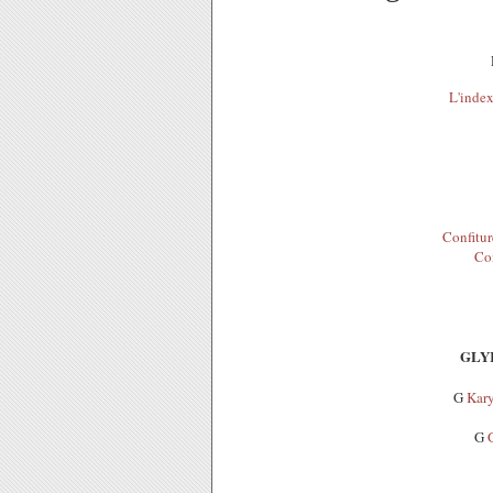
L'index
Confitur
Co
GLYK
G
Kary
G
G