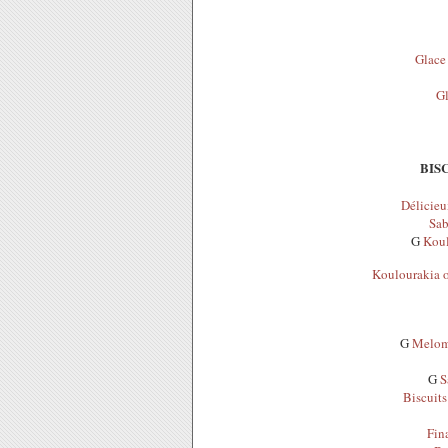
Glace 
Gl
BIS
Délicieu
Sab
G
Koul
Koulourakia o
G
Meloma
G
S
Biscuits 
Fin