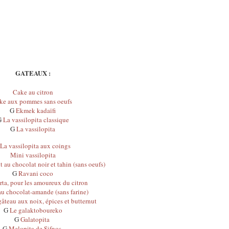
GATEAUX :
Cake au citron
ke aux pommes sans oeufs
G
Ekmek kadaïfi
G
La vassilopita classique
G
La vassilopita
La vassilopita aux coings
Mini vassilopita
 au chocolat noir et tahin (sans oeufs)
G
Ravani coco
rta, pour les amoureux du citron
u chocolat-amande (sans farine)
âteau aux noix, épices et butternut
G
Le galaktoboureko
G
Galatopita
G
Melopita de Sifnos