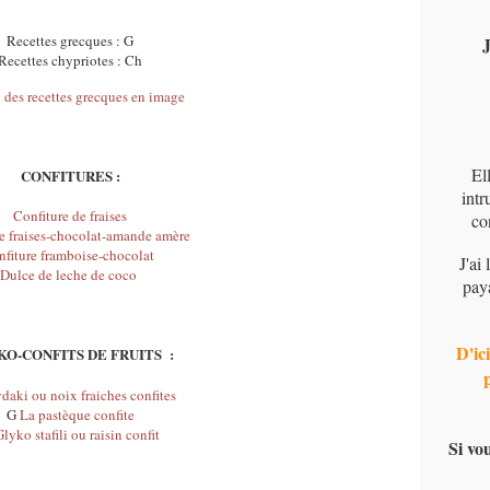
Recettes grecques : G
J
Recettes chypriotes : Ch
 des recettes grecques en image
El
CONFITURES :
intr
Confiture de fraises
co
e fraises-chocolat-amande amère
nfiture framboise-chocolat
J'ai
Dulce de leche de coco
pay
D'ici
O-CONFITS DE FRUITS :
daki ou noix fraiches confites
G
La pastèque confite
lyko stafili ou raisin confit
Si vo