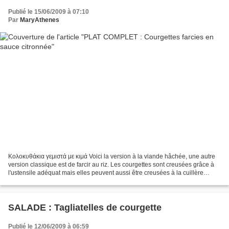
Publié le 15/06/2009 à 07:10
Par
MaryAthenes
Κολοκυθάκια γεμιστά με κιμά Voici la version à la viande hâchée, une autre
version classique est de farcir au riz. Les courgettes sont creusées grâce à
l'ustensile adéquat mais elles peuvent aussi être creusées à la cuillère
(parisienne). Ingrédients...
SALADE : Tagliatelles de courgette
Publié le 12/06/2009 à 06:59