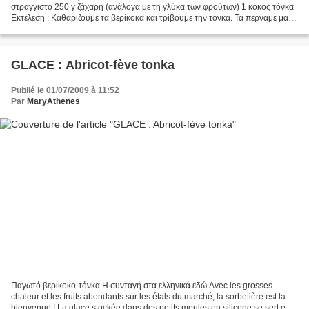
στραγγιστό 250 γ ζάχαρη (ανάλογα με τη γλύκα των φρούτων) 1 κόκος τόνκα
Εκτέλεση : Καθαρίζουμε τα βερίκοκα και τρίβουμε την τόνκα. Τα περνάμε μαζί
με το γιαούρτι στο μίξερ και...
GLACE : Abricot-fève tonka
Publié le 01/07/2009 à 11:52
Par
MaryAthenes
Παγωτό βερίκοκο-τόνκα Η συνταγή στα ελληνικά εδώ Avec les grosses
chaleur et les fruits abondants sur les étals du marché, la sorbetière est la
bienvenue ! La glace stockée dans des petits moules en silicone se sert en