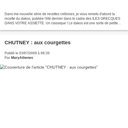
Dans ma nouvelle série de recettes crétoises, je vous remets d'abord la
recette du dakos, publiée l'été dernier dans le cadre des ILES GRECQUES
DANS VOTRE ASSIETTE. Un classique ! Le dakos est une sorte de petite
salade de tomates sur un paximadi : pain...
CHUTNEY : aux courgettes
Publié le 03/07/2009 à 08:35
Par
MaryAthenes