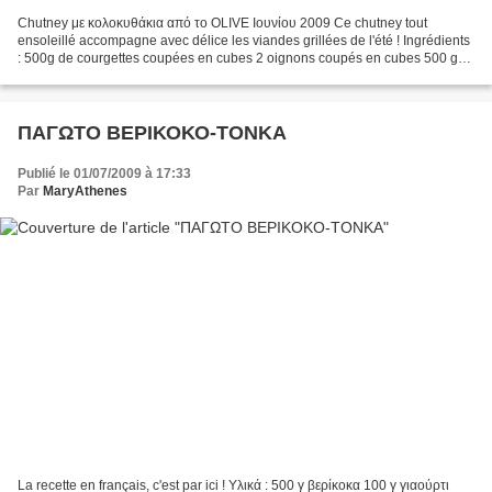
Chutney με κολοκυθάκια από το OLIVE Ιουνίου 2009 Ce chutney tout
ensoleillé accompagne avec délice les viandes grillées de l'été ! Ingrédients
: 500g de courgettes coupées en cubes 2 oignons coupés en cubes 500 g
de tomates coupées en cubes 250 g de sucre...
ΠΑΓΩΤΟ ΒΕΡΙΚΟΚΟ-ΤΟΝΚΑ
Publié le 01/07/2009 à 17:33
Par
MaryAthenes
La recette en français, c'est par ici ! Υλικά : 500 γ βερίκοκα 100 γ γιαούρτι