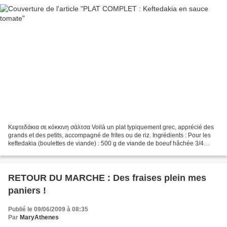
Κεφτεδάκια σε κόκκινη σάλτσα Voilà un plat typiquement grec, apprécié des
grands et des petits, accompagné de frites ou de riz. Ingrédients : Pour les
keftedakia (boulettes de viande) : 500 g de viande de boeuf hâchée 3/4
d'une baguette rassie 1 oignon...
RETOUR DU MARCHE : Des fraises plein mes
paniers !
Publié le 09/06/2009 à 08:35
Par
MaryAthenes