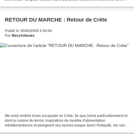
panaché de saveurs, ici : Melon...
RETOUR DU MARCHE : Retour de Crète
Publié le 30/06/2009 à 08:00
Par
MaryAthenes
Me voilà rentrée d'une escapade en Crète, île que j'aime particulièrement et
dont la cuisine du terroir, inspiratrice du modèle d'alimentation
méditerranéenne et plongeant ses racines jusque dans l'Antiquité, me ravit
car elle est simple, saine et savoureuse....