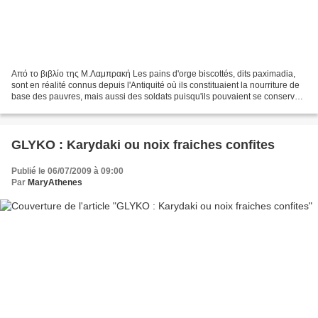
Από το βιβλίο της Μ.Λαμπρακή Les pains d'orge biscottés, dits paximadia,
sont en réalité connus depuis l'Antiquité où ils constituaient la nourriture de
base des pauvres, mais aussi des soldats puisqu'ils pouvaient se conserver
longtemps sans se gâter....
GLYKO : Karydaki ou noix fraiches confites
Publié le 06/07/2009 à 09:00
Par
MaryAthenes