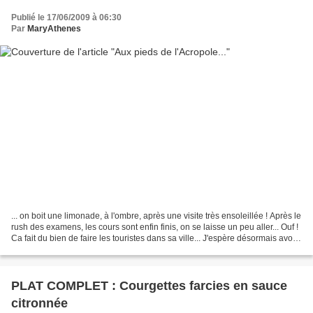
Publié le 17/06/2009 à 06:30
Par
MaryAthenes
... on boit une limonade, à l'ombre, après une visite très ensoleillée ! Après le
rush des examens, les cours sont enfin finis, on se laisse un peu aller... Ouf !
Ca fait du bien de faire les touristes dans sa ville... J'espère désormais avoir
un peu...
PLAT COMPLET : Courgettes farcies en sauce
citronnée