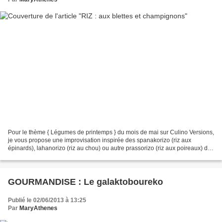
Pour le thème { Légumes de printemps } du mois de mai sur Culino Versions,
je vous propose une improvisation inspirée des spanakorizo (riz aux
épinards), lahanorizo (riz au chou) ou autre prassorizo (riz aux poireaux) de
la cuisine traditionnelle grecque....
GOURMANDISE : Le galaktoboureko
Publié le 02/06/2013 à 13:25
Par
MaryAthenes