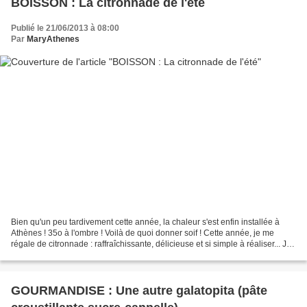
BOISSON : La citronnade de l'été
Publié le 21/06/2013 à 08:00
Par
MaryAthenes
Bien qu'un peu tardivement cette année, la chaleur s'est enfin installée à
Athènes ! 35o à l'ombre ! Voilà de quoi donner soif ! Cette année, je me
régale de citronnade : raffraîchissante, délicieuse et si simple à réaliser... Je
partage la recette avec...
GOURMANDISE : Une autre galatopita (pâte