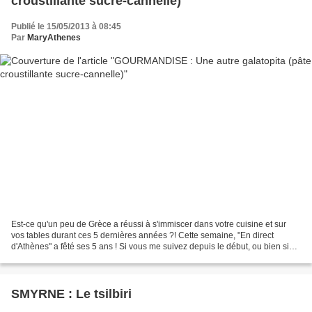
croustillante sucre-cannelle)
Publié le 15/05/2013 à 08:45
Par
MaryAthenes
Est-ce qu'un peu de Grèce a réussi à s'immiscer dans votre cuisine et sur
vos tables durant ces 5 dernières années ?! Cette semaine, "En direct
d'Athènes" a fêté ses 5 ans ! Si vous me suivez depuis le début, ou bien si
vous avez pris le train en route,...
SMYRNE : Le tsilbiri