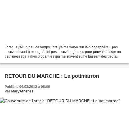
Lorsque j'ai un peu de temps libre, j'aime flaner sur la blogosphère... pas
assez souvent à mon goût, et pas assez longtemps pour pouvoir laisser un
petit message à mes blogamies qui me suivent et me laissent des petits
commentaires si appréciés... j'espère...
RETOUR DU MARCHE : Le potimarron
Publié le 06/03/2012 à 08:00
Par
MaryAthenes