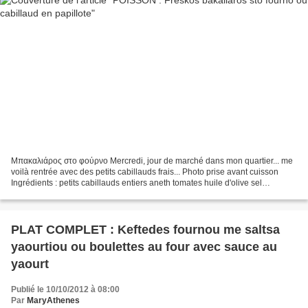
Μπακαλιάρος στο φούρνο Mercredi, jour de marché dans mon quartier... me
voilà rentrée avec des petits cabillauds frais... Photo prise avant cuisson
Ingrédients : petits cabillauds entiers aneth tomates huile d'olive sel
Préparation : Demander au poissonnier...
PLAT COMPLET : Keftedes fournou me saltsa
yaourtiou ou boulettes au four avec sauce au
yaourt
Publié le 10/10/2012 à 08:00
Par
MaryAthenes