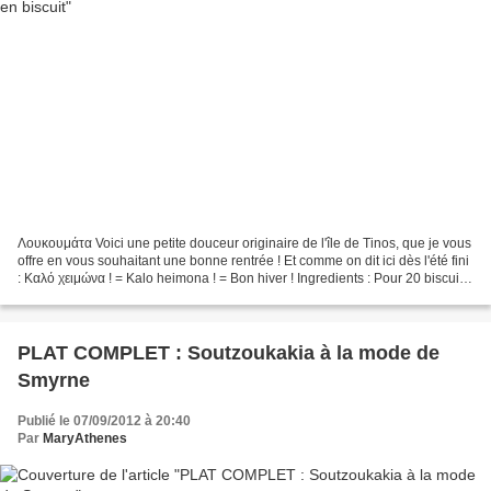
Λουκουμάτα Voici une petite douceur originaire de l'île de Tinos, que je vous
offre en vous souhaitant une bonne rentrée ! Et comme on dit ici dès l'été fini
: Καλό χειμώνα ! = Kalo heimona ! = Bon hiver ! Ingredients : Pour 20 biscuits
: 100 ml d'huile...
PLAT COMPLET : Soutzoukakia à la mode de
Smyrne
Publié le 07/09/2012 à 20:40
Par
MaryAthenes