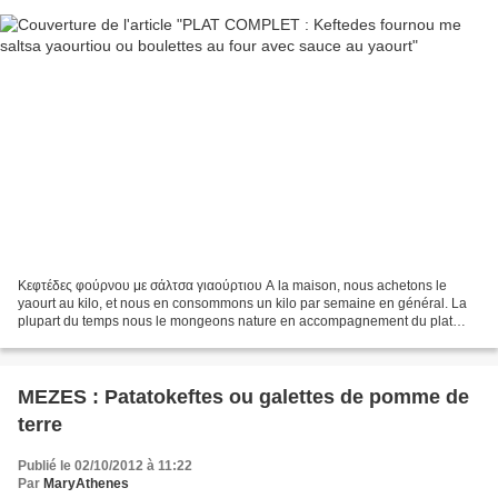
Κεφτέδες φούρνου με σάλτσα γιαούρτιου A la maison, nous achetons le
yaourt au kilo, et nous en consommons un kilo par semaine en général. La
plupart du temps nous le mongeons nature en accompagnement du plat
principal, très rarement en dessert. Je crois...
MEZES : Patatokeftes ou galettes de pomme de
terre
Publié le 02/10/2012 à 11:22
Par
MaryAthenes