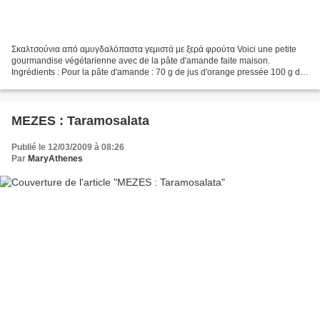
Σκαλτσούνια από αμυγδαλόπαστα γεμιστά με ξερά φρούτα Voici une petite
gourmandise végétarienne avec de la pâte d'amande faite maison.
Ingrédients : Pour la pâte d'amande : 70 g de jus d'orange pressée 100 g de
sucre glace 400 g de poudre d'amande Pour...
MEZES : Taramosalata
Publié le 12/03/2009 à 08:26
Par
MaryAthenes