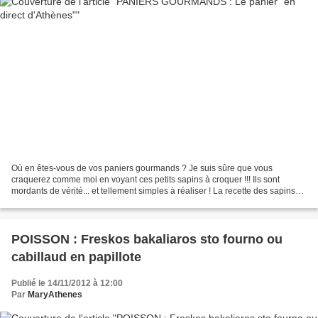
Où en êtes-vous de vos paniers gourmands ? Je suis sûre que vous
craquerez comme moi en voyant ces petits sapins à croquer !!! Ils sont
mordants de vérité... et tellement simples à réaliser ! La recette des sapins
de Noël, ainsi que 2 autres recettes...
POISSON : Freskos bakaliaros sto fourno ou
cabillaud en papillote
Publié le 14/11/2012 à 12:00
Par
MaryAthenes