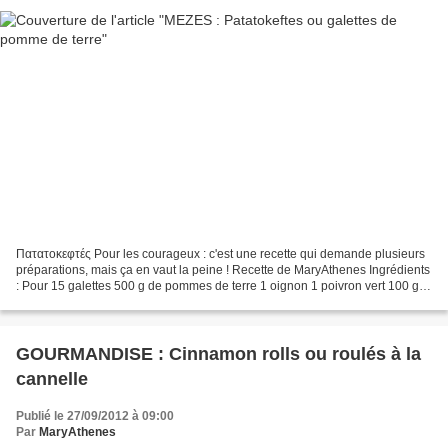
Πατατοκεφτές Pour les courageux : c'est une recette qui demande plusieurs
préparations, mais ça en vaut la peine ! Recette de MaryAthenes Ingrédients
: Pour 15 galettes 500 g de pommes de terre 1 oignon 1 poivron vert 100 g
de feta 1 oeuf 65 g de biscotte...
GOURMANDISE : Cinnamon rolls ou roulés à la
cannelle
Publié le 27/09/2012 à 09:00
Par
MaryAthenes