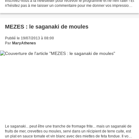
Inscrivez-vous à la newsletter pour recevoir le programme et ne rien rater ! Et
n'hésitez pas à me laisser un commentaire pour me donner vos impressions
sur les recettes quand vous...
MEZES : le saganaki de moules
Publié le 19/07/2013 à 08:00
Par
MaryAthenes
Le saganaki... peut être une tranche de fromage frite... mais un saganaki de
fruits de mer, crevettes ou moules, servi dans un récipient de terre cuite, est
un plat en sauce tomate et vin blanc avec des miettes de feta fondue. Il vous