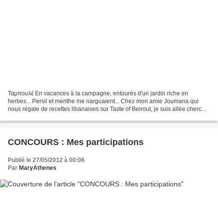
Ταμπουλέ En vacances à la campagne, entourés d'un jardin riche en
herbes... Persil et menthe me narguaient... Chez mon amie Joumana qui
nous régale de recettes libanaises sur Taste of Beirout, je suis allée chercher
LA recette du tabbouleh libanais (taboulé)....
CONCOURS : Mes participations
Publié le 27/05/2012 à 00:06
Par
MaryAthenes