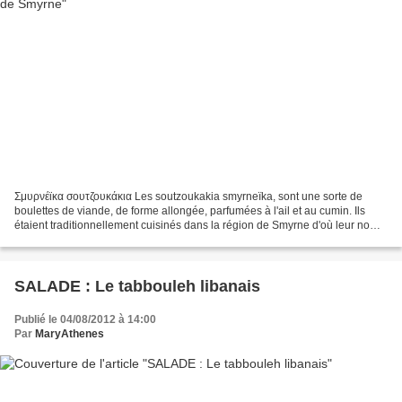
Σμυρνέϊκα σουτζουκάκια Les soutzoukakia smyrneïka, sont une sorte de
boulettes de viande, de forme allongée, parfumées à l'ail et au cumin. Ils
étaient traditionnellement cuisinés dans la région de Smyrne d'où leur nom
soutzoukakia smyrneïka. Voilà bien...
SALADE : Le tabbouleh libanais
Publié le 04/08/2012 à 14:00
Par
MaryAthenes