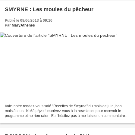
SMYRNE : Les moules du pêcheur
Publié le 08/06/2013 à 09:10
Par
MaryAthenes
Voici notre rendez-vous salé "Recettes de Smyrne" du mois de juin, bon
mois à tous ! Καλό μήνα ! Inscrivez-vous à la newsletter pour recevoir le
programme et ne rien rater ! Et n'hésitez pas à me laisser un commentaire
pour me donner vos impressions sur...