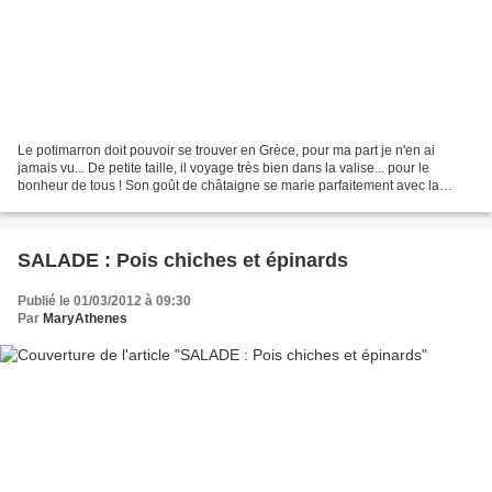
Le potimarron doit pouvoir se trouver en Grèce, pour ma part je n'en ai
jamais vu... De petite taille, il voyage très bien dans la valise... pour le
bonheur de tous ! Son goût de châtaigne se marie parfaitement avec la
cannelle et c'est étonnant comment...
SALADE : Pois chiches et épinards
Publié le 01/03/2012 à 09:30
Par
MaryAthenes