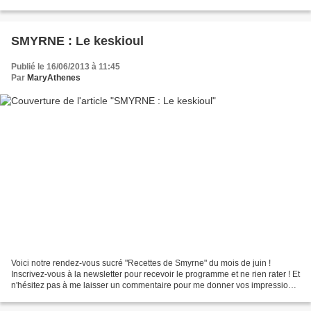
fera voyager en...
SMYRNE : Le keskioul
Publié le 16/06/2013 à 11:45
Par
MaryAthenes
Voici notre rendez-vous sucré "Recettes de Smyrne" du mois de juin !
Inscrivez-vous à la newsletter pour recevoir le programme et ne rien rater ! Et
n'hésitez pas à me laisser un commentaire pour me donner vos impressions
sur les recettes quand vous les...