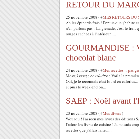
RETOUR DU MARCHE 
25 novembre 2008 ( #
MES RETOURS DU 
Ah les épinards frais ! Depuis que j'habite en
n'en parlons pas... La grenade, c'est le fruit
rouges cachées à l'intérieur......
GOURMANDISE : Verr
chocolat blanc
24 novembre 2008 ( #
Mes recettes ... pa
Μους λευκής σοκολάτας Voilà la première re
Oui, je le reconnais c'est lourd en calories...
et puis le week end on...
SAEP : Noël avant l'
23 novembre 2008 ( #
Mes divers
)
Wouaou ! J'ai reçu mes livres des éditions SA
J'adore les livres de cuisine ! Je me suis emp
recettes que j'allais faire......