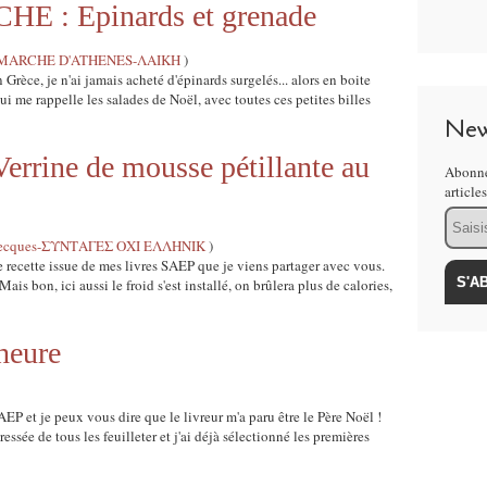
: Epinards et grenade
MARCHE D'ATHENES-ΛΑΙΚΗ
)
 Grèce, je n'ai jamais acheté d'épinards surgelés... alors en boite
 qui me rappelle les salades de Noël, avec toutes ces petites billes
New
ine de mousse pétillante au
Abonne
article
Email
s grecques-ΣΥΝΤΑΓΕΣ ΟΧΙ ΕΛΛΗΝΙΚ
)
cette issue de mes livres SAEP que je viens partager avec vous.
 Mais bon, ici aussi le froid s'est installé, on brûlera plus de calories,
heure
EP et je peux vous dire que le livreur m'a paru être le Père Noël !
ressée de tous les feuilleter et j'ai déjà sélectionné les premières