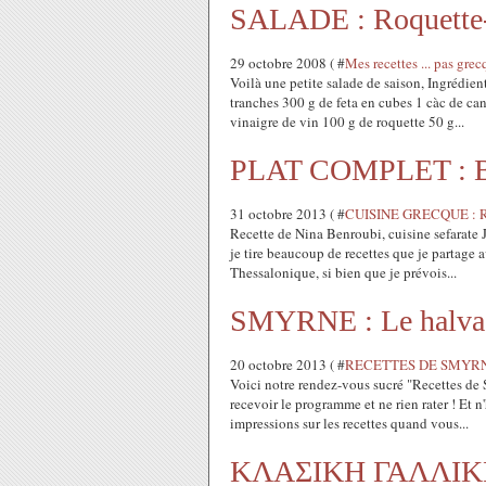
SALADE : Roquette-
29 octobre 2008 ( #
Mes recettes ... pas 
Voilà une petite salade de saison, Ingrédien
tranches 300 g de feta en cubes 1 càc de can
vinaigre de vin 100 g de roquette 50 g...
PLAT COMPLET : Bo
31 octobre 2013 ( #
CUISINE GRECQUE : Re
Recette de Nina Benroubi, cuisine sefarate J
je tire beaucoup de recettes que je partage 
Thessalonique, si bien que je prévois...
SMYRNE : Le halvas 
20 octobre 2013 ( #
RECETTES DE SMYR
Voici notre rendez-vous sucré "Recettes de 
recevoir le programme et ne rien rater ! Et
impressions sur les recettes quand vous...
ΚΛΑΣΙΚΗ ΓΑΛΛΙΚΗ