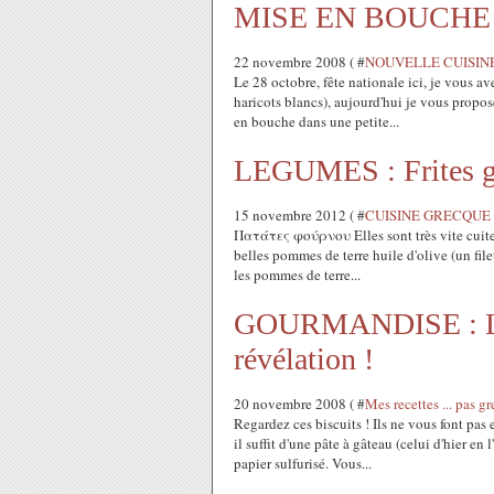
MISE EN BOUCHE : V
22 novembre 2008 ( #
NOUVELLE CUISIN
Le 28 octobre, fête nationale ici, je vous av
haricots blancs), aujourd'hui je vous propos
en bouche dans une petite...
LEGUMES : Frites g
15 novembre 2012 ( #
CUISINE GRECQUE : 
Πατάτες φούρνου Elles sont très vite cuites, s
belles pommes de terre huile d'olive (un file
les pommes de terre...
GOURMANDISE : Les 
révélation !
20 novembre 2008 ( #
Mes recettes ... pa
Regardez ces biscuits ! Ils ne vous font pas e
il suffit d'une pâte à gâteau (celui d'hier en
papier sulfurisé. Vous...