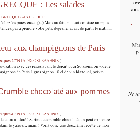
ave
RECQUE : Les salades
vous 
S GRECQUES-ΕΥΡΕΤΗΡΙΟ
)
f chez les paresseuses ;)...) Mais au fait, en quoi consiste un repas
tendez pas à prendre votre petit déjeuner avant de partir le matin...
Merc
ur aux champignons de Paris
po
s grecques-ΣΥΝΤΑΓΕΣ ΟΧΙ ΕΛΛΗΝΙΚ
)
sation avec des restes avant le départ pour Soissons, on vide le
hampignons de Paris 1 gros oignon 10 cl de vin blanc sel, poivre
umble chocolaté aux pommes
Ne ra
s grecques-ΣΥΝΤΑΓΕΣ ΟΧΙ ΕΛΛΗΝΙΚ
)
mble et on a adoré ! Surtout ce crumble chocolaté, on peut en mettre
s, dans le yahourt, miam ! Voilà donc une deuxième recette de mon