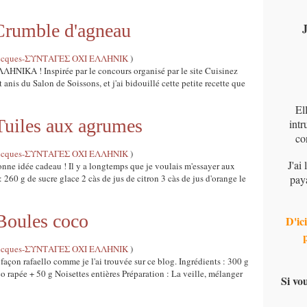
umble d'agneau
J
s grecques-ΣΥΝΤΑΓΕΣ ΟΧΙ ΕΛΛΗΝΙΚ
)
ΚΑ ! Inspirée par le concours organisé par le site Cuisinez
rt anis du Salon de Soissons, et j'ai bidouillé cette petite recette que
El
les aux agrumes
intr
co
s grecques-ΣΥΝΤΑΓΕΣ ΟΧΙ ΕΛΛΗΝΙΚ
)
J'ai
onne idée cadeau ! Il y a longtemps que je voulais m'essayer aux
ts : 260 g de sucre glace 2 càs de jus de citron 3 càs de jus d'orange le
pay
ules coco
D'ici
s grecques-ΣΥΝΤΑΓΕΣ ΟΧΙ ΕΛΛΗΝΙΚ
)
façon rafaello comme je l'ai trouvée sur ce blog. Ingrédients : 300 g
o rapée + 50 g Noisettes entières Préparation : La veille, mélanger
Si vo