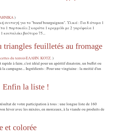
ΛΗΝΙΚΑ
)
λική συνταγή για το "boeuf bourguignon". Υλικά : Για 8 άτομα 1
έτα 1 πορτοκάλι 2 καρότα 1 κρεμμύδι με 2 γαρύφαλα 1
1 κουταλάκι βούτυρο 75...
 triangles feuilletés au fromage
ettes du terroir-ΕΛΛΗΝ. ΚΟΥΖ.
)
rapide à faire, c'est idéal pour un apéritif dinatoire, un buffet ou
 la campagne... Ingrédients : Pour une vingtaine : la moitié d'un
nfin la liste !
résultat de votre participation à tous : une longue liste de 160
 bon hiver avec les mixées, en morceaux, à la viande ou produits de
 et colorée