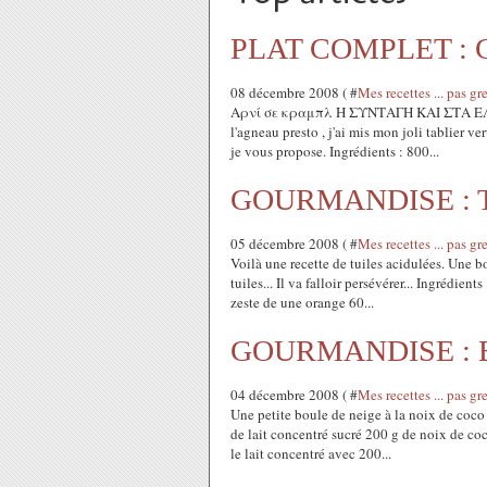
PLAT COMPLET : Cr
08 décembre 2008 ( #
Mes recettes ... pa
Αρνί σε κραμπλ Η ΣΥΝΤΑΓΗ ΚΑΙ ΣΤΑ ΕΛΛΗΝΙ
l'agneau presto , j'ai mis mon joli tablier ve
je vous propose. Ingrédients : 800...
GOURMANDISE : Tui
05 décembre 2008 ( #
Mes recettes ... pa
Voilà une recette de tuiles acidulées. Une b
tuiles... Il va falloir persévérer... Ingrédien
zeste de une orange 60...
GOURMANDISE : Bo
04 décembre 2008 ( #
Mes recettes ... pa
Une petite boule de neige à la noix de coco 
de lait concentré sucré 200 g de noix de coc
le lait concentré avec 200...