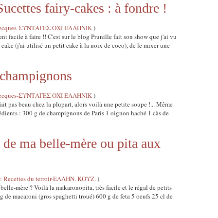
tes fairy-cakes : à fondre !
s grecques-ΣΥΝΤΑΓΕΣ ΟΧΙ ΕΛΛΗΝΙΚ
)
nt facile à faire !! C'est sur le blog Prunille fait son show que j'ai vu
un cake (j'ai utilisé un petit cake à la noix de coco), de le mixer une
 champignons
s grecques-ΣΥΝΤΑΓΕΣ ΟΧΙ ΕΛΛΗΝΙΚ
)
 pas beau chez la plupart, alors voilà une petite soupe !... Même
ngrédients : 300 g de champignons de Paris 1 oignon haché 1 càs de
de ma belle-mère ou pita aux
Recettes du terroir-ΕΛΛΗΝ. ΚΟΥΖ.
)
le-mère ? Voilà la makaronopita, très facile et le régal de petits
0 g de macaroni (gros spaghetti troué) 600 g de feta 5 oeufs 25 cl de