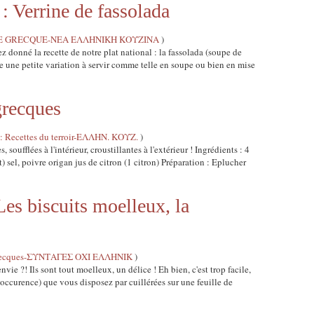
errine de fassolada
E GRECQUE-ΝΕΑ ΕΛΛΗΝΙΚΗ ΚΟΥΖΙΝΑ
)
ez donné la recette de notre plat national : la fassolada (soupe de
e une petite variation à servir comme telle en soupe ou bien en mise
recques
Recettes du terroir-ΕΛΛΗΝ. ΚΟΥΖ.
)
oufflées à l'intérieur, croustillantes à l'extérieur ! Ingrédients : 4
t) sel, poivre origan jus de citron (1 citron) Préparation : Eplucher
biscuits moelleux, la
s grecques-ΣΥΝΤΑΓΕΣ ΟΧΙ ΕΛΛΗΝΙΚ
)
nvie ?! Ils sont tout moelleux, un délice ! Eh bien, c'est trop facile,
 l'occurence) que vous disposez par cuillérées sur une feuille de