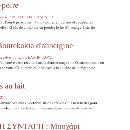
poire
grecques-ΣΥΝΤΑΓΕΣ ΟΧΙ ΕΛΛΗΝΙΚ
)
ts : Pour 6 personnes : 4 ou 5 poires épluchées et coupées en
elle 1/2 càc de coriandre en poudre le jus d'1 orange 2 càs de
urekakia d'aubergine
cettes du terroir-ΕΛΛΗΝ. ΚΟΥΖ.
)
'ai trouvé cette recette dans le dernier magazine Gastronomos, d'où
avec vous. Ce numéro est dédicacé à la cuisine de la région de
au lait
NE
)
Smyrne" du mois d'octobre. Inscrivez-vous à la newsletter pour
 n'hésitez pas à me laisser un commentaire pour me donner vos
 ΣΥΝΤΑΓΗ : Μοσχάρι