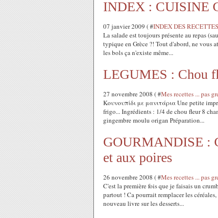
INDEX : CUISINE G
07 janvier 2009 ( #
INDEX DES RECETTE
La salade est toujours présente au repas (sau
typique en Grèce ?! Tout d'abord, ne vous at
les bols ça n'existe même...
LEGUMES : Chou fle
27 novembre 2008 ( #
Mes recettes ... pa
Κουνουπίδι με μανιτάρια Une petite improvi
frigo... Ingrédients : 1/4 de chou fleur 8 c
gingembre moulu origan Préparation...
GOURMANDISE : Cr
et aux poires
26 novembre 2008 ( #
Mes recettes ... pa
C'est la première fois que je faisais un cru
partout ! Ca pourrait remplacer les céréale
nouveau livre sur les desserts...