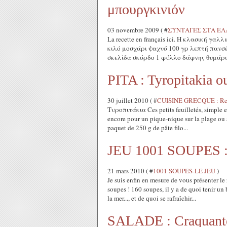
μπουργκινιόν
03 novembre 2009 ( #
ΣΥΝΤΑΓΕΣ ΣΤΑ ΕΛ
La recette en français ici. Η κλασική γαλ
κιλό μοσχάρι ψαχνό 100 γρ λεπτή πανσ
σκελίδα σκόρδο 1 φύλλο δάφνης θυμάρι 
PITA : Tyropitakia ou
30 juillet 2010 ( #
CUISINE GRECQUE : Rec
Τυροπιτάκια Ces petits feuilletés, simple et 
encore pour un pique-nique sur la plage ou à
paquet de 250 g de pâte filo...
JEU 1001 SOUPES : E
21 mars 2010 ( #
1001 SOUPES-LE JEU
)
Je suis enfin en mesure de vous présenter le 
soupes ! 160 soupes, il y a de quoi tenir un
la mer..., et de quoi se rafraîchir...
SALADE : Craquante