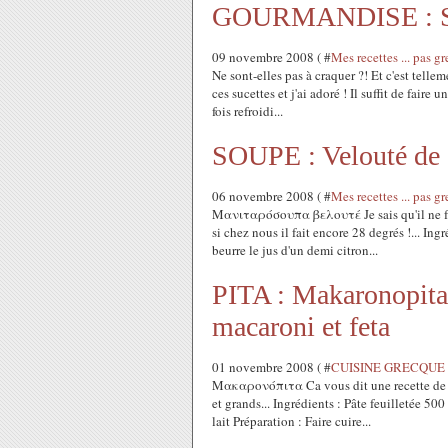
GOURMANDISE : Sucet
09 novembre 2008 ( #
Mes recettes ... pa
Ne sont-elles pas à craquer ?! Et c'est telleme
ces sucettes et j'ai adoré ! Il suffit de faire 
fois refroidi...
SOUPE : Velouté de
06 novembre 2008 ( #
Mes recettes ... pa
Μανιταρόσουπα βελουτέ Je sais qu'il ne fait
si chez nous il fait encore 28 degrés !... I
beurre le jus d'un demi citron...
PITA : Makaronopita 
macaroni et feta
01 novembre 2008 ( #
CUISINE GRECQUE : 
Μακαρονόπιτα Ca vous dit une recette de bel
et grands... Ingrédients : Pâte feuilletée 50
lait Préparation : Faire cuire...