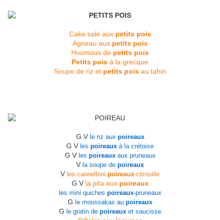
Cake salé aux
petits pois
Agneau aux
petits pois
Houmous de
petits pois
Petits pois
à la grecque
Soupe de riz et
petits pois
au tahin
G V
le riz aux
poireaux
G V
les
poireaux
à la crétoise
G V
les
poireaux
aux pruneaux
V
la soupe de
poireaux
V
les cannelloni
poireaux
-citrouille
G V
la pita aux
poireaux
les mini quiches
poireaux
-pruneaux
G
le moussakas au
poireaux
G
le gratin de
poireaux
et saucisse