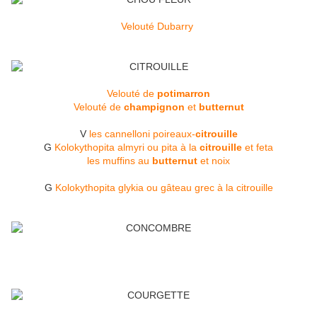
Velouté Dubarry
Velouté de
potimarron
Velouté de
champignon
et
butternut
V
les cannelloni poireaux-
citrouille
G
Kolokythopita almyri ou pita à la
citrouille
et feta
les muffins au
butternut
et noix
G
Kolokythopita glykia ou gâteau grec à la citrouille